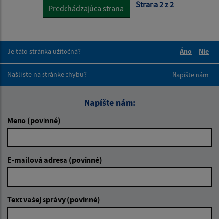
Strana 2 z 2
Predchádzajúca strana
Je táto stránka užitočná?
Áno
Nie
Boli tieto 
Boli 
Našli ste na stránke chybu?
Napíšte nám
Napíšte nám:
Meno (povinné)
E-mailová adresa (povinné)
Text vašej správy (povinné)