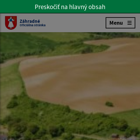
Preskočiť na hlavný obsah
Preskočiť na hlavné menu
Slovenčina
Záhradné
Menu
Oficiálna stránka