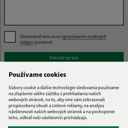
Oboznámil som sa so
spracúvaním osobných
údajov
(povinné)
Google reCaptcha Response
Odoslať správu
Používame cookies
Úradné hodiny:
Súbory cookie a ďalšie technológie sledovania používame
na zlepšenie vášho zážitku z prehliadania našich
Deň
Čas doobeda
Čas poobede
webových stránok, na to, aby sme vám zobrazovali
Pondelok:
07:30 - 12:00
12:30 - 15:30
prispôsobený obsah a cielené reklamy, na analýzu
návštevnosti našich webových stránok a na pochopenie
Utorok:
nestránkový deň
toho, odkiaľ naši návštevníci prichádzajú.
Streda:
07:30 - 12:00
12:30 - 17:00
Štvrtok:
07:30 - 12:00
12:30 - 15:30