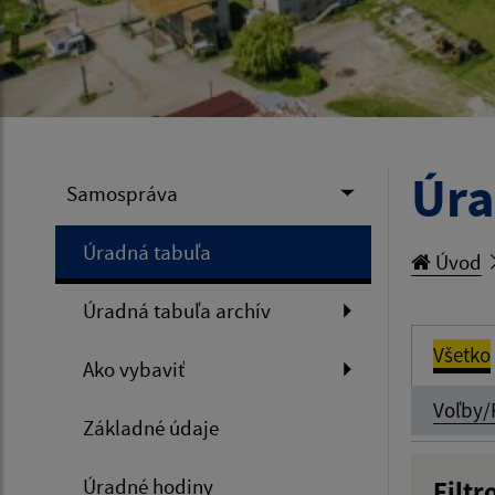
Úra
Samospráva
Úradná tabuľa
Úvod
Úradná tabuľa archív
Všetko
Ako vybaviť
Voľby/
Základné údaje
Úradné hodiny
Filtr