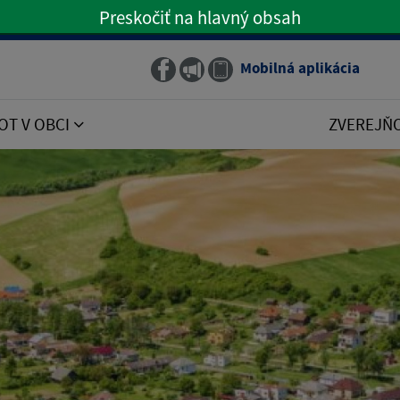
Preskočiť na hlavný obsah
Preskočiť na hlavné menu
Mobilná aplikácia
Obecný rozhlas
OT V OBCI
ZVEREJŇ