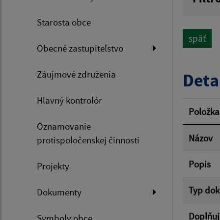
Názov
Starosta obce
späť
Obecné zastupiteľstvo
Dátum 
Záujmové združenia
Deta
Hlavný kontrolór
Filtr
Položka
Oznamovanie
Názov
protispoločenskej činnosti
Popis
Projekty
Typ do
Dokumenty
Doplňuj
Symboly obce