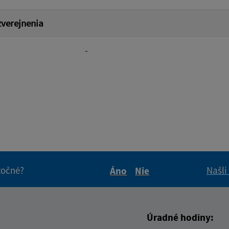
verejnenia
-
itočné?
Našli
Áno
Nie
Boli tieto informácie pre 
Boli tieto informáci
Úradné hodiny: