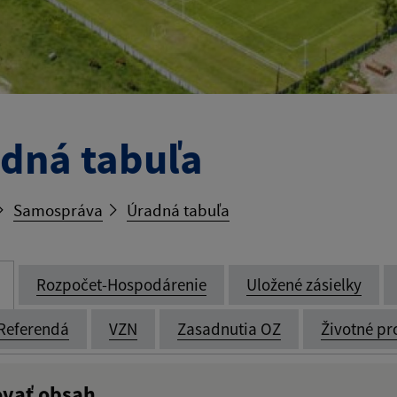
dná tabuľa
Samospráva
Úradná tabuľa
Rozpočet-Hospodárenie
Uložené zásielky
Referendá
VZN
Zasadnutia OZ
Životné pr
ovať obsah