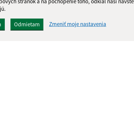
bových stránok a na pochopenie toho, odkiaľ naši návšte
jú.
Zmeniť moje nastavenia
m
Odmietam
Rýchle odkazy:
Aktualiz
nku
Aktuality
03.08.2026 
Zaujímavosti
RSS
Fotogaléria