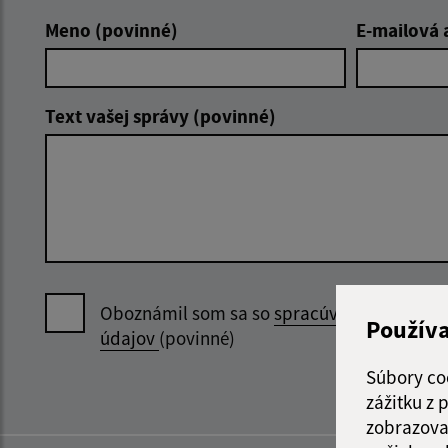
Meno (povinné)
E-mailová 
Text vašej správy (povinné)
Oboznámil som sa so
spracúvaním osobný
Použív
údajov
(povinné)
Súbory co
zážitku z
zobrazova