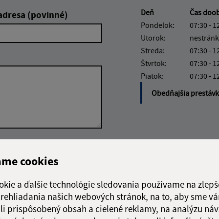
Deň
Čas doo
adresa (povinné)
Pondelok:
07:30 - 1
Utorok:
nestránk
Streda:
07:30 - 1
Štvrtok:
07:30 - 1
Piatok:
07:30 - 1
Obedňajšia prestáv
Google reCaptcha Response
Odoslať
ch
ame cookies
správu
okie a ďalšie technológie sledovania používame na zlepš
 prehliadania našich webových stránok, na to, aby sme v
li prispôsobený obsah a cielené reklamy, na analýzu náv