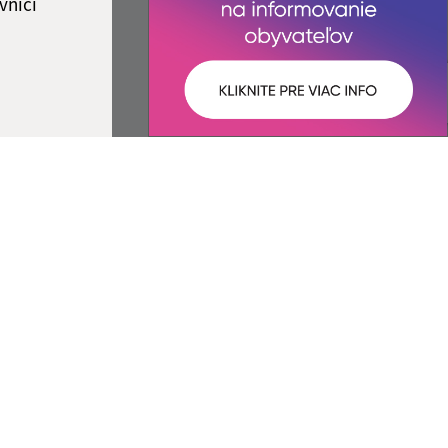
vníci
ované:
Správca obsahu:
18:56 hod.
Správca obsahu je Obec
Záhradné.
Vytvorené v súlade s
Jednotným