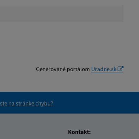
Generované portálom
Uradne.sk
 ste na stránke chybu?
vás užitočné?
e pre vás užitočné?
Kontakt: