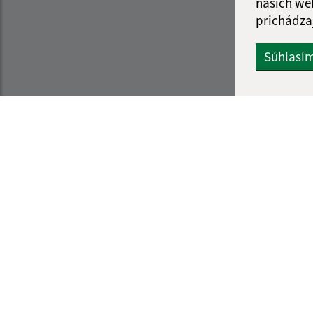
našich we
prichádza
Súhlasí
Informácie o stránke:
Navigácia:
Vyhlásenie o prístupnosti
Vytlačiť aktuálnu strá
Autorské práva
Mapa stránok
Ochrana osobných údajov
Cookies