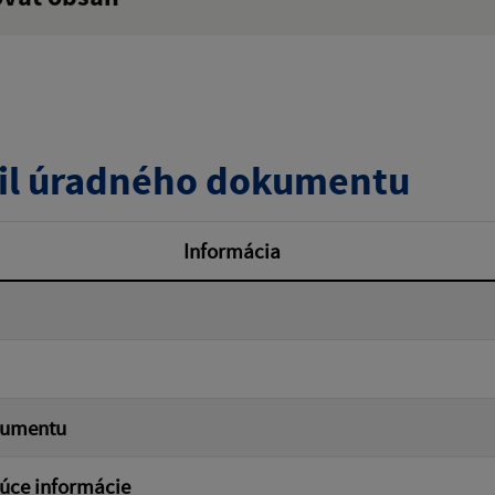
:
Popis:
zverejnenia do:
il úradného dokumentu
ovať
Informácia
kumentu
úce informácie