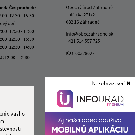
Obecný úrad Záhradné
beda
Čas poobede
Tulčícka 271/2
2:00
12:30 - 15:30
082 16 Záhradné
ový deň
2:00
12:30 - 17:00
info@obeczahradne.sk
2:00
12:30 - 15:30
+421 514 557 725
2:00
12:30 - 14:00
IČO: 00328022
ka:
12:00 - 12:30
Nezobrazovať
enie vášho
ám
števnosti