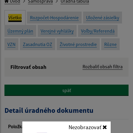
Úvod
Samospráva
Úradná tabuľa
Všetko
Rozpočet-Hospodárenie
Uložené zásielky
Územný plán
Verejné vyhlášky
Voľby/Referendá
VZN
Zasadnutia OZ
Životné prostredie
Rôzne
Filtrovať obsah
Rozbaliť obsah filtra
Názov:
späť
Popis:
Detail úradného dokumentu
Dátum zverejnenia od:
Položka
Informácia
Nezobrazovať