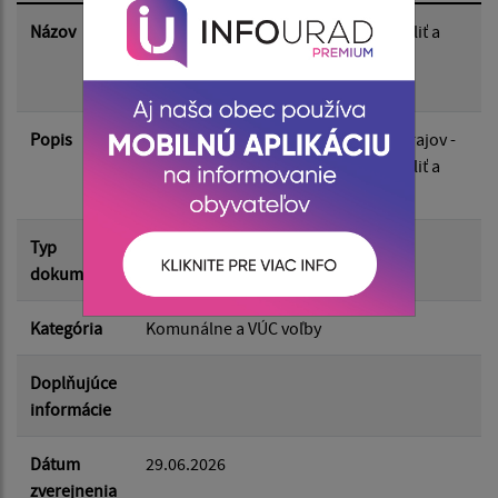
Dátum zverejnenia do:
Názov
Informácia o podmienkach práva voliť a
práva byť volený - Voľby do orgánov
samosprávnych krajov
Filtrovať
Reset
Popis
Voľby do orgánov samosprávnych krajov -
Informácia o podmienkach práva voliť a
práva byť volený
Typ
Voľby/Referendá
dokumentu
Kategória
Komunálne a VÚC voľby
Doplňujúce
informácie
Dátum
29.06.2026
zverejnenia