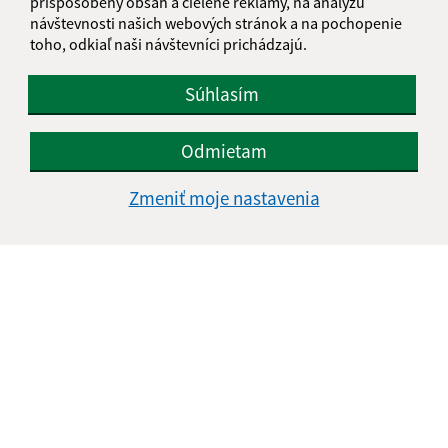
prispôsobený obsah a cielené reklamy, na analýzu
IČO: 00328022
návštevnosti našich webových stránok a na pochopenie
toho, odkiaľ naši návštevníci prichádzajú.
Súhlasím
Odmietam
Zmeniť moje nastavenia
Informácie o stránke:
Vyhlásenie o prístupnosti