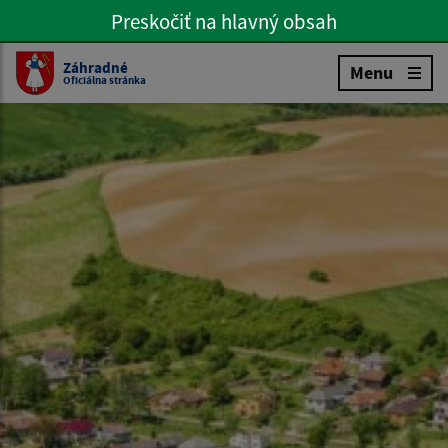
Preskočiť na hlavný obsah
Preskočiť na hlavné menu
Slovenčina
Záhradné
Menu
Oficiálna stránka