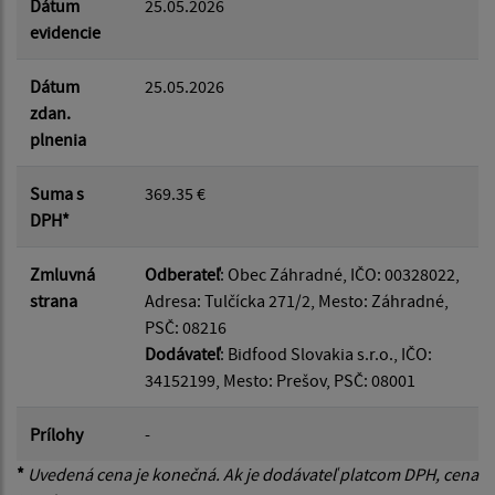
Dátum
25.05.2026
evidencie
Dátum
25.05.2026
zdan.
plnenia
Suma s
369.35 €
DPH*
Zmluvná
Odberateľ
: Obec Záhradné, IČO: 00328022,
strana
Adresa: Tulčícka 271/2, Mesto: Záhradné,
PSČ: 08216
Dodávateľ
: Bidfood Slovakia s.r.o., IČO:
34152199, Mesto: Prešov, PSČ: 08001
Prílohy
-
*
Uvedená cena je konečná. Ak je dodávateľ platcom DPH, cena