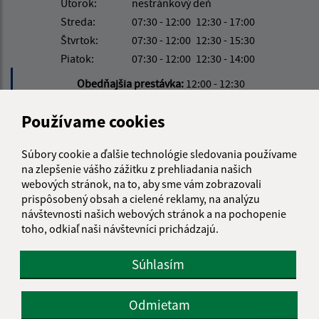
Utorok:
nestránkový deň
Streda:
07:30 - 12:00
12:30 - 17:00
Štvrtok:
07:30 - 12:00
12:30 - 15:30
Piatok:
07:30 - 12:00
12:30 - 14:00
Obedňajšia prestávka:
12:00 - 12:30
Používame cookies
Kontakt:
Súbory cookie a ďalšie technológie sledovania používame
Obecný úrad Záhradné
na zlepšenie vášho zážitku z prehliadania našich
Tulčícka 271/2
webových stránok, na to, aby sme vám zobrazovali
082 16 Záhradné
prispôsobený obsah a cielené reklamy, na analýzu
návštevnosti našich webových stránok a na pochopenie
info@obeczahradne.sk
toho, odkiaľ naši návštevníci prichádzajú.
+421 514 557 725
Súhlasím
IČO: 00328022
Odmietam