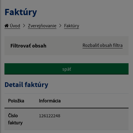
Faktúry
Úvod
Zverejňovanie
Faktúry
Filtrovať obsah
Rozbaliť obsah filtra
Hľadaný výraz:
späť
Hľadať v:
Detail faktúry
Typ dátumu:
Položka
Informácia
Dátum od:
Číslo
126122248
faktury