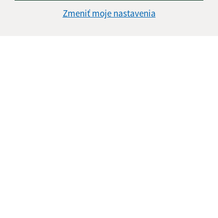
Zmeniť moje nastavenia
Informácie o stránke:
Vyhlásenie o prístupnosti
Autorské práva
Ochrana osobných údajov
Navigácia: