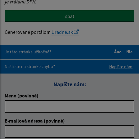
je vrátane DPH.
späť
Generované portálom
Uradne.sk
Je táto stránka užitočná?
Áno
Nie
Boli tieto 
Boli 
Našli ste na stránke chybu?
Napíšte nám
Napíšte nám:
Meno (povinné)
E-mailová adresa (povinné)