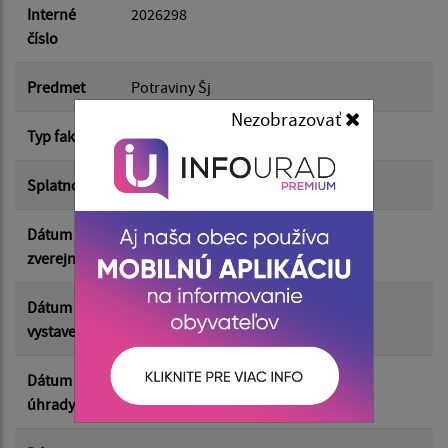
Dátum do:
Interné
2026298
číslo
Suma od:
Predmet
Potraviny Šj
Nezobrazovať
Typ faktúry
dodávateľská
Suma do:
Splatnosť
08.06.2026
Dátum
16.06.2026
Filtrovať
Reset
zverejnenia
Dátum
25.05.2026
vystavenia
Dátum
01.06.2026
úhrady