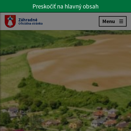
Preskočiť na hlavný obsah
Preskočiť na hlavné menu
Slovenčina
Záhradné
Menu
Oficiálna stránka