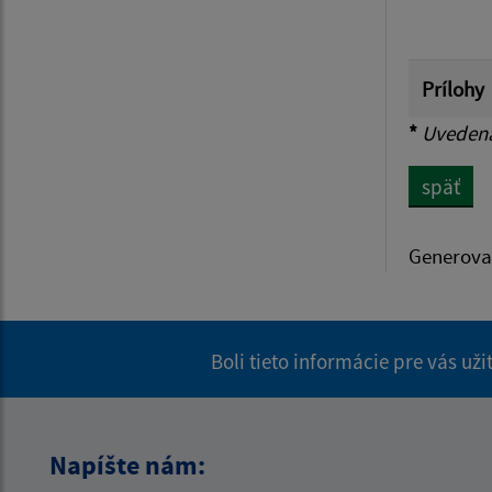
Prílohy
*
Uvedená 
späť
Generova
Boli tieto informácie pre vás už
Napíšte nám: