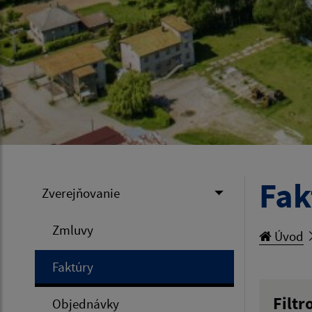
Fak
Zverejňovanie
Zmluvy
Úvod
Faktúry
Filtr
Objednávky