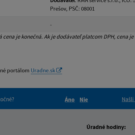
Dodávateľ
: RMA service s.r.o., IČO
Prešov, PSČ: 08001
-
cena je konečná. Ak je dodávateľ platcom DPH, cena je
né portálom
Uradne.sk
itočné?
Našli
Áno
Nie
Boli tieto informácie pre 
Boli tieto informáci
Úradné hodiny: