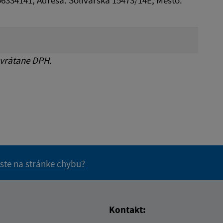
: 56334141, Adresa: Solivarská 15473/14E, Mesto:
 vrátane DPH.
 ste na stránke chybu?
vás užitočné?
e pre vás užitočné?
Kontakt: