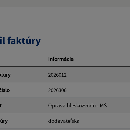
ý výraz:
tumu:
Dátum od:
il faktúry
od:
Suma do:
Informácia
ktury
2026012
ovať
číslo
2026306
t
Oprava bleskozvodu - MŠ
túry
dodávateľská