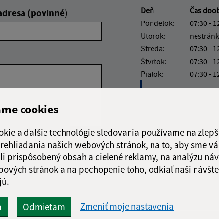
Deň
Čas doo
adresa (povinné)
Pondelok:
07:30 - 1
Utorok:
nestránk
Streda:
07:30 - 1
Štvrtok:
07:30 - 1
Piatok:
07:30 - 1
Obedňajšia prestáv
ame cookies
okie a ďalšie technológie sledovania používame na zlepš
 prehliadania našich webových stránok, na to, aby sme v
Google reCaptcha Response
Odoslať
ch
li prispôsobený obsah a cielené reklamy, na analýzu náv
správu
bových stránok a na pochopenie toho, odkiaľ naši návšte
jú.
Zmeniť moje nastavenia
m
Odmietam