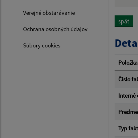
Hľadan
Verejné obstarávanie
späť
Ochrana osobných údajov
Typ dá
Deta
Súbory cookies
Suma 
Položka
Číslo fa
Filtr
Interné 
Predme
Typ fak