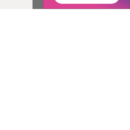
ované:
Správca obsahu:
18:56 hod.
Správca obsahu je Obec
Záhradné.
Vytvorené v súlade s
Jednotným