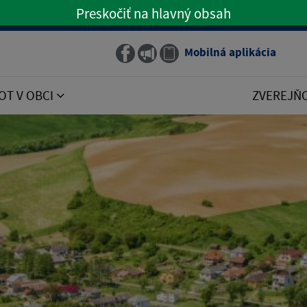
Preskočiť na hlavný obsah
Preskočiť na hlavné menu
Mobilná aplikácia
Obecný rozhlas
OT V OBCI
ZVEREJŇ