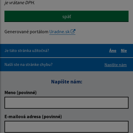
je vrátane DPH.
späť
Generované portálom
Uradne.sk
Je táto stránka užitočná?
Áno
Nie
Boli tieto 
Boli 
Našli ste na stránke chybu?
Napíšte nám
Napíšte nám:
Meno (povinné)
E-mailová adresa (povinné)