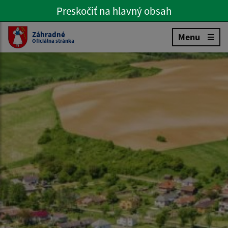
Preskočiť na hlavný obsah
Preskočiť na hlavné menu
Slovenčina
Záhradné
Menu
Oficiálna stránka