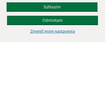
Súhlasím
Odmietam
Zmeniť moje nastavenia
Informácie o stránke:
Vyhlásenie o prístupnosti
Autorské práva
Ochrana osobných údajov
Navigácia: