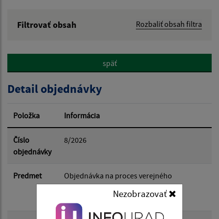
Filtrovať obsah
Rozbaliť obsah filtra
Hľadaný výraz:
späť
Hľadať v:
Detail objednávky
Typ dátumu:
Položka
Informácia
Dátum od:
Číslo
8/2026
objednávky
Dátum do:
Predmet
Objednávka na proces verejného
obstarávania na zhotoviteľa stavby :
Nezobrazovať
Záhradné-Kanalizácia a ČOV
Suma od: