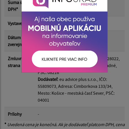
Suma s
1 200.00 €
DPH*
Suma do:
Vystavená
24.04.2026
Dátum
24.04.2026
Filtrovať
Reset
zverejnenia
Zmluvná
Odberateľ
: Obec Záhradné, IČO: 00328022,
strana
Adresa: Tulčícka 271/2, Mesto: Záhradné,
PSČ: 08216
Dodávateľ
: eu advice plus s.r.o., IČO:
55809073, Adresa: Cimborkova 133/34,
Mesto: Košice - mestská časť Sever, PSČ:
04001
Prílohy
-
*
Uvedená cena je konečná. Ak je dodávateľ platcom DPH, cena