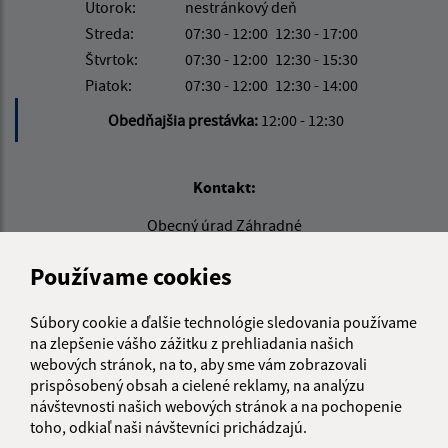
Utorok:
nestránkový deň
Streda:
07:30 - 12:00
12:30 - 17:00
Štvrtok:
07:30 - 12:00
12:30 - 15:30
Piatok:
07:30 - 12:00
12:30 - 14:00
Obedňajšia prestávka:
12:00 - 12:30
Kontakt:
Obecný úrad Záhradné
Tulčícka 271/2
Používame cookies
082 16 Záhradné
info@obeczahradne.sk
Súbory cookie a ďalšie technológie sledovania používame
+421 514 557 725
na zlepšenie vášho zážitku z prehliadania našich
webových stránok, na to, aby sme vám zobrazovali
IČO: 00328022
prispôsobený obsah a cielené reklamy, na analýzu
návštevnosti našich webových stránok a na pochopenie
toho, odkiaľ naši návštevníci prichádzajú.