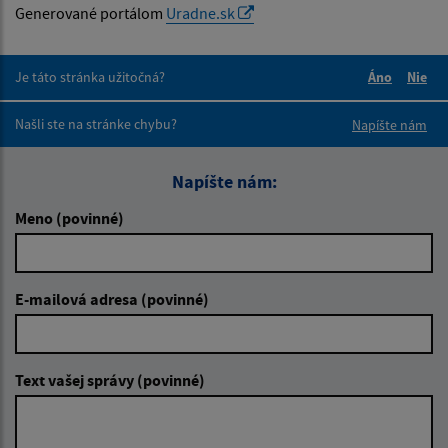
Generované portálom
Uradne.sk
Je táto stránka užitočná?
Áno
Nie
Boli tieto 
Boli 
Našli ste na stránke chybu?
Napíšte nám
Napíšte nám:
Meno (povinné)
E-mailová adresa (povinné)
Text vašej správy (povinné)