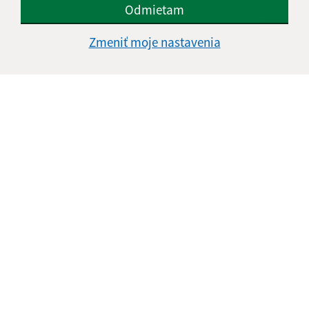
Odmietam
Zmeniť moje nastavenia
Informácie o stránke:
Vyhlásenie o prístupnosti
Autorské práva
Ochrana osobných údajov
Navigácia:
Vytlačiť aktuálnu stránku
Mapa stránok
Cookies