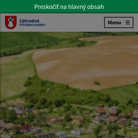
Preskočiť na hlavný obsah
Preskočiť na hlavné menu
Slovenčina
Záhradné
Menu
Oficiálna stránka