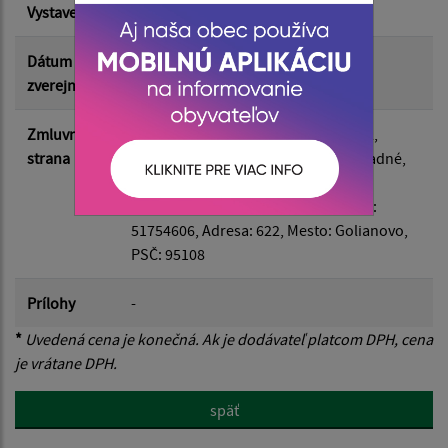
Vystavená
25.06.2025
Suma do:
Dátum
25.06.2025
zverejnenia
Filtrovať
Reset
Zmluvná
Odberateľ
: Záhradné, IČO: 00328022,
strana
Adresa: Tulčícka 271/2, Mesto: Záhradné,
PSČ: 08216
Dodávateľ
: Jumbo-Market s.r.o., IČO:
51754606, Adresa: 622, Mesto: Golianovo,
PSČ: 95108
Prílohy
-
*
Uvedená cena je konečná. Ak je dodávateľ platcom DPH, cena
je vrátane DPH.
späť