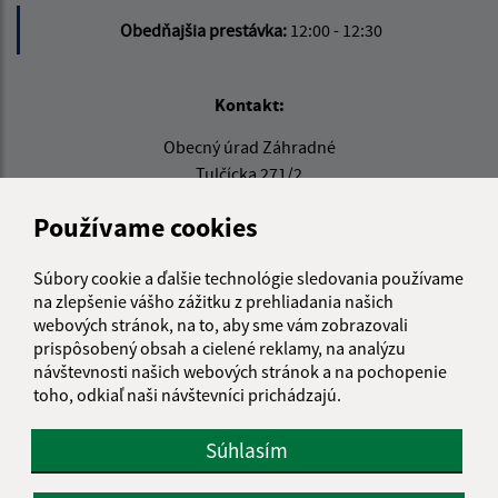
Obedňajšia prestávka:
12:00 - 12:30
Kontakt:
Obecný úrad Záhradné
Tulčícka 271/2
082 16 Záhradné
Používame cookies
info@obeczahradne.sk
+421 514 557 725
Súbory cookie a ďalšie technológie sledovania používame
na zlepšenie vášho zážitku z prehliadania našich
IČO: 00328022
webových stránok, na to, aby sme vám zobrazovali
prispôsobený obsah a cielené reklamy, na analýzu
návštevnosti našich webových stránok a na pochopenie
toho, odkiaľ naši návštevníci prichádzajú.
Súhlasím