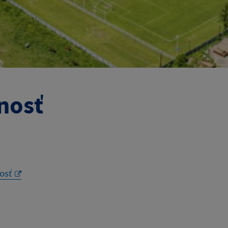
nosť
osť