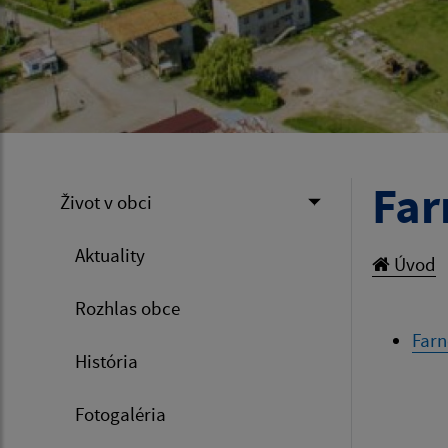
Far
Život v obci
Aktuality
Úvod
Rozhlas obce
Farn
História
Fotogaléria