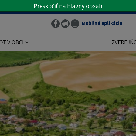
Preskočiť na hlavný obsah
Preskočiť na hlavné menu
Mobilná aplikácia
Obecný rozhlas
OT V OBCI
ZVEREJŇ