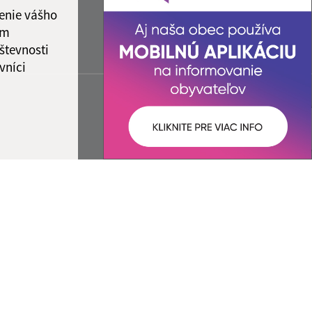
enie vášho
ám
števnosti
vníci