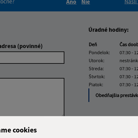
itočné?
Našli
Áno
Nie
Boli tieto informácie pre 
Boli tieto informáci
Úradné hodiny:
Deň
Čas doo
adresa (povinné)
Pondelok:
07:30 - 1
Utorok:
nestránk
Streda:
07:30 - 1
Štvrtok:
07:30 - 1
Piatok:
07:30 - 1
Obedňajšia prestáv
ame cookies
Google reCaptcha Response
Odoslať
ch