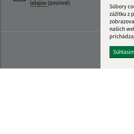
údajov
(povinné)
Súbory co
zážitku z
zobrazova
našich we
prichádza
Súhlasí