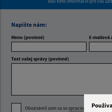
Boli tieto informácie pre vás už
Napíšte nám:
Meno (povinné)
E-mailová 
Text vašej správy (povinné)
Použív
Oboznámil som sa so
spracúvaním osobný