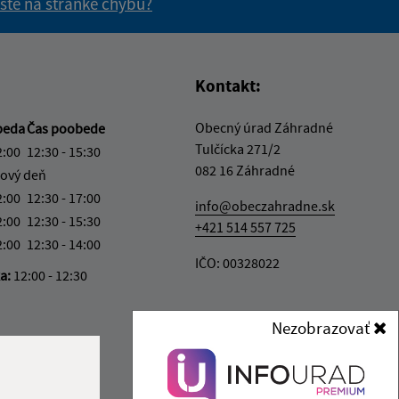
 ste na stránke chybu?
vás užitočné?
e pre vás užitočné?
Kontakt:
Obecný úrad Záhradné
beda
Čas poobede
Tulčícka 271/2
2:00
12:30 - 15:30
082 16 Záhradné
ový deň
2:00
12:30 - 17:00
info@obeczahradne.sk
2:00
12:30 - 15:30
+421 514 557 725
2:00
12:30 - 14:00
IČO: 00328022
ka:
12:00 - 12:30
Nezobrazovať