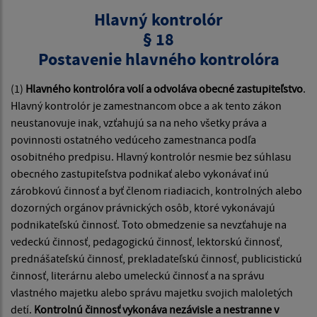
Hlavný kontrolór
§ 18
Postavenie hlavného kontrolóra
(1)
Hlavného kontrolóra volí a odvoláva obecné zastupiteľstvo
.
Hlavný kontrolór je zamestnancom obce a ak tento zákon
neustanovuje inak, vzťahujú sa na neho všetky práva a
povinnosti ostatného vedúceho zamestnanca podľa
osobitného predpisu. Hlavný kontrolór nesmie bez súhlasu
obecného zastupiteľstva podnikať alebo vykonávať inú
zárobkovú činnosť a byť členom riadiacich, kontrolných alebo
dozorných orgánov právnických osôb, ktoré vykonávajú
podnikateľskú činnosť. Toto obmedzenie sa nevzťahuje na
vedeckú činnosť, pedagogickú činnosť, lektorskú činnosť,
prednášateľskú činnosť, prekladateľskú činnosť, publicistickú
činnosť, literárnu alebo umeleckú činnosť a na správu
vlastného majetku alebo správu majetku svojich maloletých
detí.
Kontrolnú činnosť vykonáva nezávisle a nestranne v