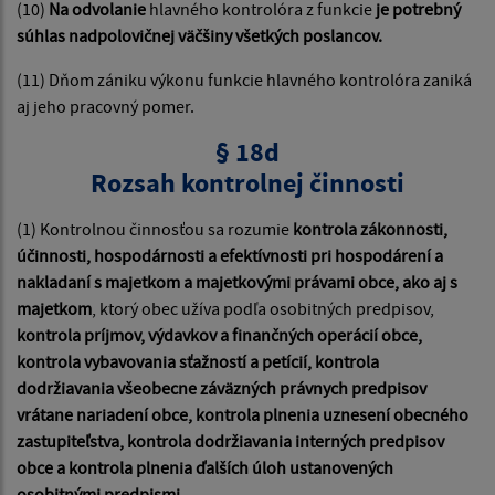
(10)
Na odvolanie
hlavného kontrolóra z funkcie
je potrebný
súhlas nadpolovičnej väčšiny všetkých poslancov.
(11) Dňom zániku výkonu funkcie hlavného kontrolóra zaniká
aj jeho pracovný pomer.
§ 18d
Rozsah kontrolnej činnosti
(1) Kontrolnou činnosťou sa rozumie
kontrola zákonnosti,
účinnosti, hospodárnosti a efektívnosti pri hospodárení a
nakladaní s majetkom a majetkovými právami obce, ako aj s
majetkom
, ktorý obec užíva podľa osobitných predpisov,
kontrola príjmov, výdavkov a finančných operácií obce,
kontrola vybavovania sťažností a petícií, kontrola
dodržiavania všeobecne záväzných právnych predpisov
vrátane nariadení obce, kontrola plnenia uznesení obecného
zastupiteľstva, kontrola dodržiavania interných predpisov
obce a kontrola plnenia ďalších úloh ustanovených
osobitnými predpismi.