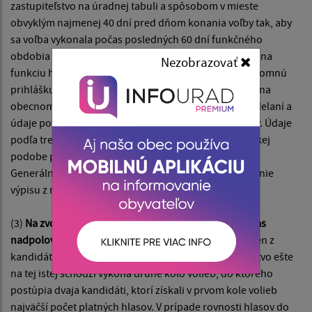
zastupiteľstvo na úradnej tabuli a spôsobom v mieste
obvyklým najmenej 40 dní pred dňom konania voľby tak, aby
sa voľba vykonala počas posledných 60 dní funkčného
obdobia doterajšieho hlavného kontrolóra. Kandidát na
Nezobrazovať
funkciu hlavného kontrolóra musí odovzdať svoju písomnú
prihlášku najneskôr 14 dní pred dňom konania voľby na
obecnom úrade. Súčasťou prihlášky je aj doklad o vzdelaní a
údaje potrebné na vyžiadanie výpisu z registra trestov. Údaje
podľa tretej vety obec bezodkladne zašle v elektronickej
podobe prostredníctvom elektronickej komunikácie
Generálnej prokuratúre Slovenskej republiky na vydanie
výpisu z registra trestov.
(3)
Na zvolenie hlavného kontrolóra je potrebný súhlas
nadpolovičnej väčšiny všetkých poslancov.
Ak ani jeden z
kandidátov takú väčšinu nezískal, obecné zastupiteľstvo ešte
na tej istej schôdzi vykoná druhé kolo volieb, do ktorého
postúpia dvaja kandidáti, ktorí získali v prvom kole volieb
najväčší počet platných hlasov. V prípade rovnosti hlasov do