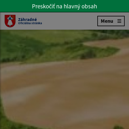
Preskočiť na hlavný obsah
Preskočiť na hlavné menu
Slovenčina
Záhradné
Menu
Oficiálna stránka