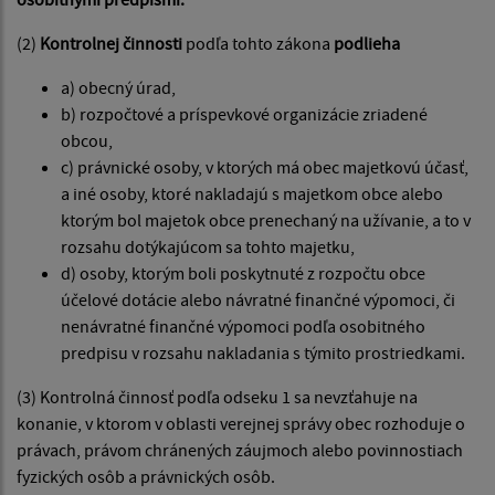
(2)
Kontrolnej činnosti
podľa tohto zákona
podlieha
a) obecný úrad,
b) rozpočtové a príspevkové organizácie zriadené
obcou,
c) právnické osoby, v ktorých má obec majetkovú účasť,
a iné osoby, ktoré nakladajú s majetkom obce alebo
ktorým bol majetok obce prenechaný na užívanie, a to v
rozsahu dotýkajúcom sa tohto majetku,
d) osoby, ktorým boli poskytnuté z rozpočtu obce
účelové dotácie alebo návratné finančné výpomoci, či
nenávratné finančné výpomoci podľa osobitného
predpisu v rozsahu nakladania s týmito prostriedkami.
(3) Kontrolná činnosť podľa odseku 1 sa nevzťahuje na
konanie, v ktorom v oblasti verejnej správy obec rozhoduje o
právach, právom chránených záujmoch alebo povinnostiach
fyzických osôb a právnických osôb.