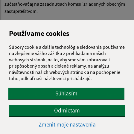
zúčastňovať aj na zasadnutiach komisií zriadených obecným
zastupiteľstvom.
(3) Hlavný kontrolór
je oprávnený nahliadať do dokladov
, ako
aj do iných dokumentov v rozsahu kontrolnej činnosti podľa §
Používame cookies
18d.
Súbory cookie a ďalšie technológie sledovania používame
(4) Hlavný kontrolór
je povinný na požiadanie bezodkladne
na zlepšenie vášho zážitku z prehliadania našich
sprístupniť výsledky kontrol poslancom alebo starostovi
.
webových stránok, na to, aby sme vám zobrazovali
prispôsobený obsah a cielené reklamy, na analýzu
návštevnosti našich webových stránok a na pochopenie
toho, odkiaľ naši návštevníci prichádzajú.
Je táto stránka užitočná?
Áno
Nie
Boli tieto 
Boli 
Súhlasím
Našli ste na stránke chybu?
Napíšte nám
Odmietam
Napíšte nám:
Meno (povinné)
Zmeniť moje nastavenia