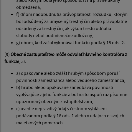
alebo ktorým bola jeho spôsobilosť na právne úkony
obmedzená,
f) dňom nadobudnutia právoplatnosti rozsudku, ktorým
bol odsúdený za úmyselný trestný čin alebo právoplatne
odsúdený za trestný čin, ak výkon trestu odňatia
slobody nebol podmienečne odložený,
g) dňom, keď začal vykonávať funkciu podľa § 18 ods. 2.
(9)
Obecné zastupiteľstvo môže odvolať hlavného kontrolóra z
funkcie
, ak
a) opakovane alebo zvlášť hrubým spôsobom poruší
povinnosti zamestnanca alebo vedúceho zamestnanca,
b) hrubo alebo opakovane zanedbáva povinnosti
vyplývajúce z jeho funkcie a bol na to aspoň raz písomne
upozornený obecným zastupiteľstvom,
c) uvedie nepravdivý údaj v čestnom vyhlásení
podávanom podľa § 18 ods. 1 alebo v údajoch o svojich
majetkových pomeroch.