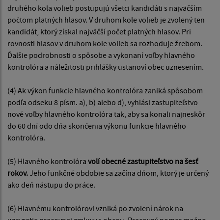
druhého kola volieb postupujú všetci kandidáti s najväčším
počtom platných hlasov. V druhom kole volieb je zvolený ten
kandidát, ktorý získal najväčší počet platných hlasov. Pri
rovnosti hlasov v druhom kole volieb sa rozhoduje žrebom.
Ďalšie podrobnosti o spôsobe a vykonaní voľby hlavného
kontrolóra a náležitosti prihlášky ustanoví obec uznesením.
(4) Ak výkon funkcie hlavného kontrolóra zaniká spôsobom
podľa odseku 8 písm. a), b) alebo d), vyhlási zastupiteľstvo
nové voľby hlavného kontrolóra tak, aby sa konali najneskôr
do 60 dní odo dňa skončenia výkonu funkcie hlavného
kontrolóra.
(5) Hlavného kontrolóra
volí obecné zastupiteľstvo na šesť
rokov.
Jeho funkčné obdobie sa začína dňom, ktorý je určený
ako deň nástupu do práce.
(6) Hlavnému kontrolórovi vzniká po zvolení nárok na