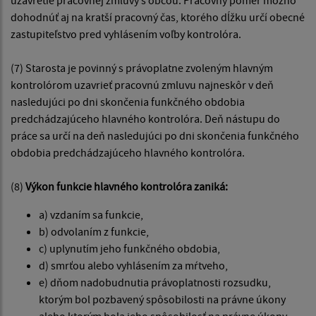
uzavretie pracovnej zmluvy s obcou. Pracovný pomer možno
dohodnúť aj na kratší pracovný čas, ktorého dĺžku určí obecné
zastupiteľstvo pred vyhlásením voľby kontrolóra.
(7) Starosta je povinný s právoplatne zvoleným hlavným
kontrolórom uzavrieť pracovnú zmluvu najneskôr v deň
nasledujúci po dni skončenia funkčného obdobia
predchádzajúceho hlavného kontrolóra. Deň nástupu do
práce sa určí na deň nasledujúci po dni skončenia funkčného
obdobia predchádzajúceho hlavného kontrolóra.
(8)
Výkon funkcie hlavného kontrolóra zaniká:
a) vzdaním sa funkcie,
b) odvolaním z funkcie,
c) uplynutím jeho funkčného obdobia,
d) smrťou alebo vyhlásením za mŕtveho,
e) dňom nadobudnutia právoplatnosti rozsudku,
ktorým bol pozbavený spôsobilosti na právne úkony