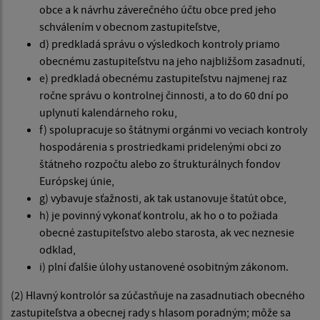
obce a k návrhu záverečného účtu obce pred jeho
schválením v obecnom zastupiteľstve,
d) predkladá správu o výsledkoch kontroly priamo
obecnému zastupiteľstvu na jeho najbližšom zasadnutí,
e) predkladá obecnému zastupiteľstvu najmenej raz
ročne správu o kontrolnej činnosti, a to do 60 dní po
uplynutí kalendárneho roku,
f) spolupracuje so štátnymi orgánmi vo veciach kontroly
hospodárenia s prostriedkami pridelenými obci zo
štátneho rozpočtu alebo zo štrukturálnych fondov
Európskej únie,
g) vybavuje sťažnosti, ak tak ustanovuje štatút obce,
h) je povinný vykonať kontrolu, ak ho o to požiada
obecné zastupiteľstvo alebo starosta, ak vec neznesie
odklad,
i) plní ďalšie úlohy ustanovené osobitným zákonom.
(2) Hlavný kontrolór sa zúčastňuje na zasadnutiach obecného
zastupiteľstva a obecnej rady s hlasom poradným; môže sa