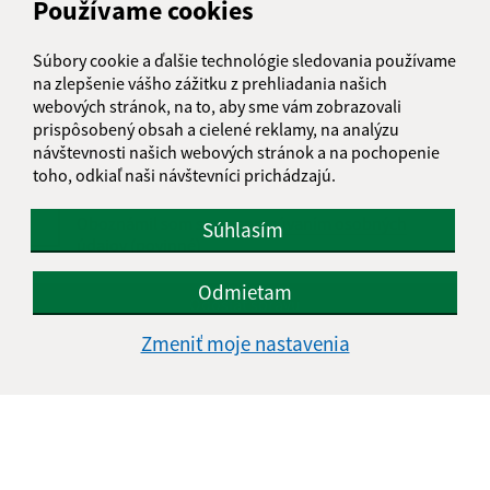
Používame cookies
Text vašej správy (povinné)
Súbory cookie a ďalšie technológie sledovania používame
na zlepšenie vášho zážitku z prehliadania našich
webových stránok, na to, aby sme vám zobrazovali
prispôsobený obsah a cielené reklamy, na analýzu
návštevnosti našich webových stránok a na pochopenie
toho, odkiaľ naši návštevníci prichádzajú.
Oboznámil som sa so
spracúvaním osobných
Súhlasím
údajov
(povinné)
Odmietam
Google reCaptcha Response
Odoslať správu
Zmeniť moje nastavenia
Úradné hodiny:
Deň
Čas doobeda
Čas poobede
Pondelok:
07:30 - 12:00
12:30 - 15:30