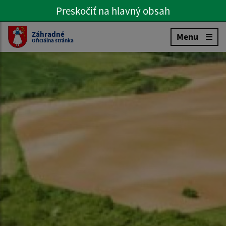
Preskočiť na hlavný obsah
Preskočiť na hlavné menu
Slovenčina
Záhradné
Menu
Oficiálna stránka