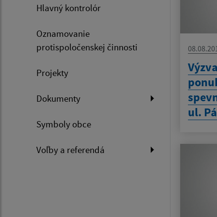
Hlavný kontrolór
Oznamovanie
protispoločenskej činnosti
08.08.20
Výzva
Projekty
ponu
spevn
Dokumenty
ul. P
Symboly obce
Voľby a referendá