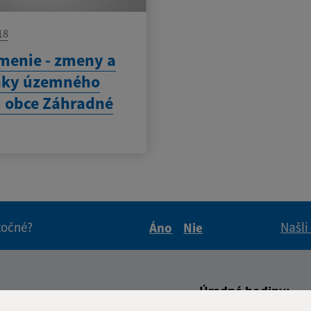
18
enie - zmeny a
nky územného
 obce Záhradné
itočné?
Našli
Áno
Nie
Boli tieto informácie pre 
Boli tieto informáci
Úradné hodiny: