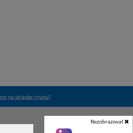
 ste na stránke chybu?
vás užitočné?
e pre vás užitočné?
Nezobrazovať
Kontakt: