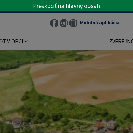
Preskočiť na hlavný obsah
Preskočiť na hlavné menu
Mobilná aplikácia
Obecný rozhlas
OT V OBCI
ZVEREJŇ