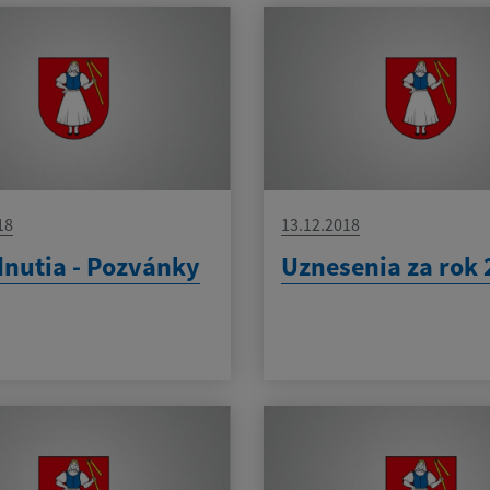
18
13.12.2018
nutia - Pozvánky
Uznesenia za rok