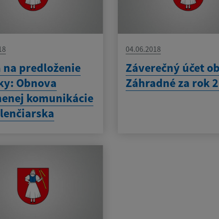
18
04.06.2018
 na predloženie
Záverečný účet o
ky: Obnova
Záhradné za rok 
enej komunikácie
álenčiarska