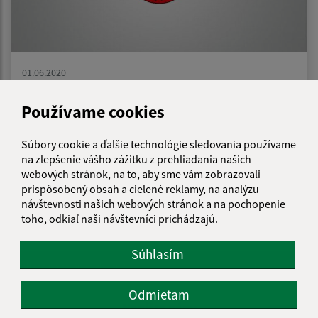
01.06.2020
Verejné obstarávanie - Výstavba multifunkčného
Používame cookies
ihriska pre obec Záhradné
Súbory cookie a ďalšie technológie sledovania používame
na zlepšenie vášho zážitku z prehliadania našich
1
2
>
webových stránok, na to, aby sme vám zobrazovali
prispôsobený obsah a cielené reklamy, na analýzu
návštevnosti našich webových stránok a na pochopenie
toho, odkiaľ naši návštevníci prichádzajú.
Je táto stránka užitočná?
Áno
Nie
Boli tieto 
Boli 
Súhlasím
Našli ste na stránke chybu?
Napíšte nám
Odmietam
Napíšte nám: