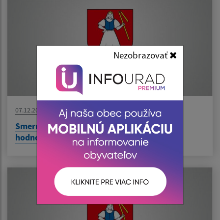
Nezobrazovať
07.12.2020
Smernica o zadávaní zákaziek s nízkou
hodnotou