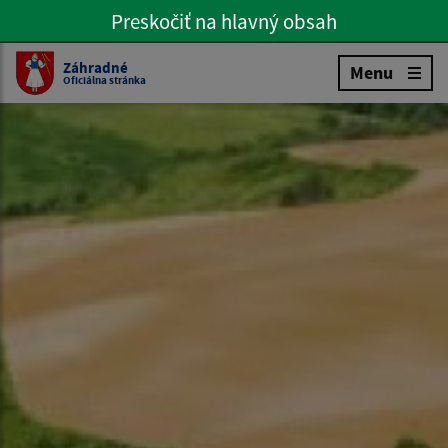
Preskočiť na hlavný obsah
Preskočiť na hlavné menu
Slovenčina
Záhradné
Menu
Oficiálna stránka