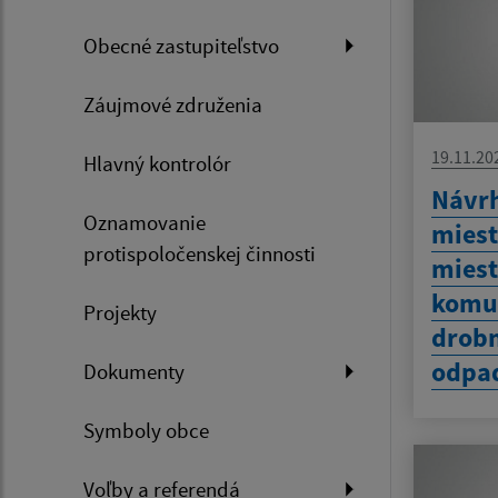
Obecné zastupiteľstvo
Záujmové združenia
19.11.20
Hlavný kontrolór
Návrh
Oznamovanie
miest
protispoločenskej činnosti
miest
komu
Projekty
drobn
odpa
Dokumenty
Symboly obce
Voľby a referendá