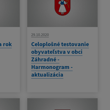
29.10.2020
a rok
Celoplošné testovanie
obyvateľstva v obci
Záhradné -
Harmonogram -
aktualizácia