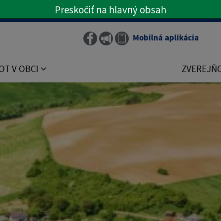
Preskočiť na hlavný obsah
Preskočiť na hlavné menu
Mobilná aplikácia
Obecný rozhlas
OT V OBCI
ZVEREJŇ