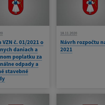
20
18.11.2020
 VZN č. 01/2021 o
Návrh rozpočtu n
nych daniach a
2021
nom poplatku za
nálne odpady a
é stavebné
dy