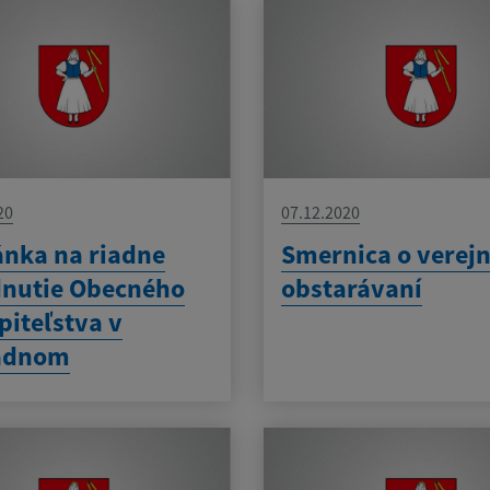
20
07.12.2020
nka na riadne
Smernica o verej
dnutie Obecného
obstarávaní
piteľstva v
adnom