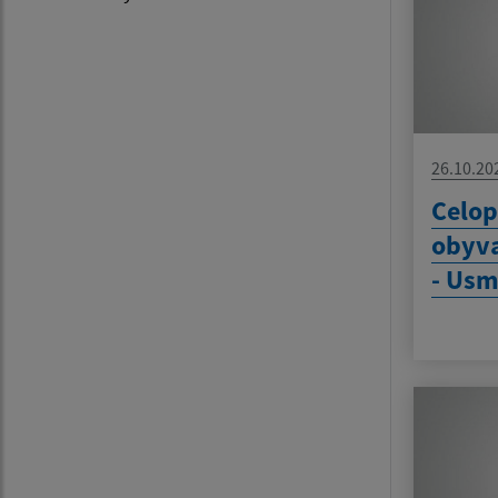
26.10.20
Celop
obyva
- Usm