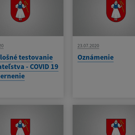
20
23.07.2020
lošné testovanie
Oznámenie
teľstva - COVID 19
ernenie