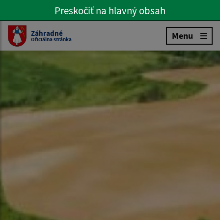
Preskočiť na hlavný obsah
Preskočiť na hlavné menu
Slovenčina
Záhradné
Menu
Oficiálna stránka