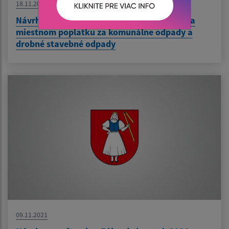
18.11.2021
Návrh VZN č. 01/2022 o miestnych daniach a
miestnom poplatku za komunálne odpady a
drobné stavebné odpady
09.11.2021