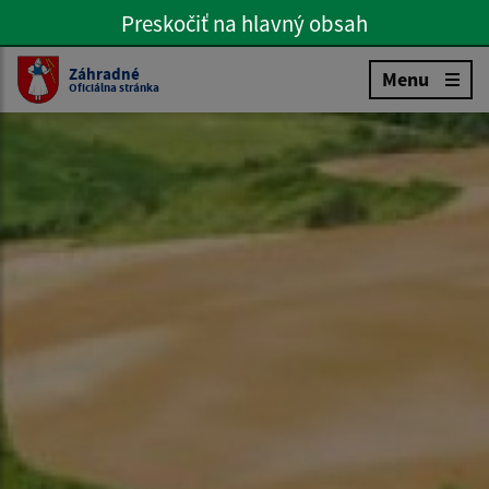
Preskočiť na hlavný obsah
Preskočiť na hlavné menu
Slovenčina
Záhradné
Menu
Oficiálna stránka