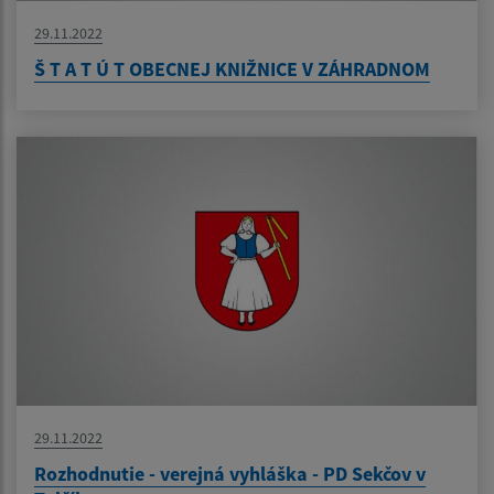
29.11.2022
Š T A T Ú T OBECNEJ KNIŽNICE V ZÁHRADNOM
29.11.2022
Rozhodnutie - verejná vyhláška - PD Sekčov v