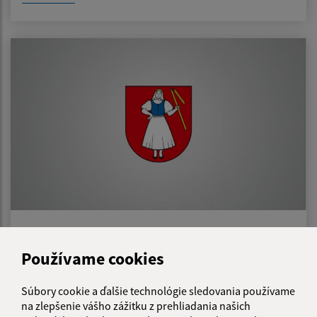
24.11.2022
Návrh VZN č. 04/2022 o výške príspevku
Používame cookies
zákonného zástupcu dieťaťa a žiaka na
čiastočnú úhradu nákladov v školách a školských
Súbory cookie a ďalšie technológie sledovania používame
zariadeniach zriadených Obcou Záhradné
na zlepšenie vášho zážitku z prehliadania našich