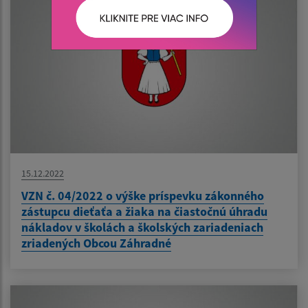
15.12.2022
VZN č. 04/2022 o výške príspevku zákonného
zástupcu dieťaťa a žiaka na čiastočnú úhradu
nákladov v školách a školských zariadeniach
zriadených Obcou Záhradné