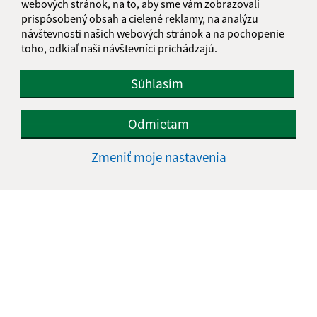
webových stránok, na to, aby sme vám zobrazovali
prispôsobený obsah a cielené reklamy, na analýzu
návštevnosti našich webových stránok a na pochopenie
1
2
3
4
>
toho, odkiaľ naši návštevníci prichádzajú.
Súhlasím
Je táto stránka užitočná?
Áno
Nie
Boli tieto 
Boli 
Odmietam
Našli ste na stránke chybu?
Napíšte nám
Zmeniť moje nastavenia
Napíšte nám:
Meno (povinné)
E-mailová adresa (povinné)