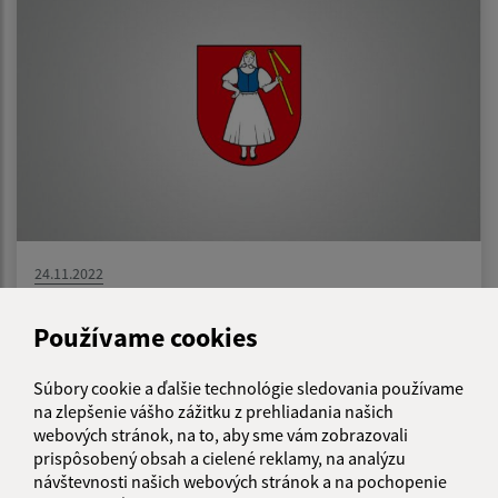
24.11.2022
Návrh VZN č. 04/2022 o výške príspevku
Používame cookies
zákonného zástupcu dieťaťa a žiaka na
čiastočnú úhradu nákladov v školách a školských
zariadeniach zriadených Obcou Záhradné
Súbory cookie a ďalšie technológie sledovania používame
na zlepšenie vášho zážitku z prehliadania našich
webových stránok, na to, aby sme vám zobrazovali
prispôsobený obsah a cielené reklamy, na analýzu
1
2
3
4
>
návštevnosti našich webových stránok a na pochopenie