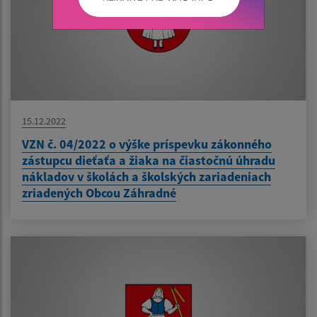
15.12.2022
VZN č. 04/2022 o výške príspevku zákonného
zástupcu dieťaťa a žiaka na čiastočnú úhradu
nákladov v školách a školských zariadeniach
zriadených Obcou Záhradné