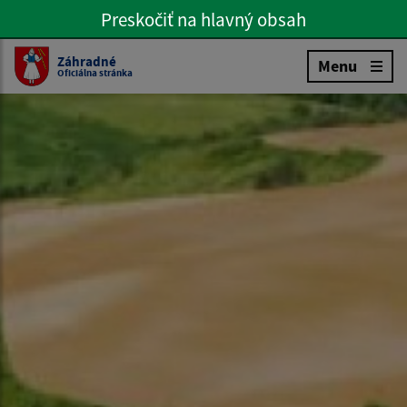
Preskočiť na hlavný obsah
Preskočiť na hlavné menu
Slovenčina
Záhradné
Menu
Oficiálna stránka