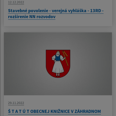
12.12.2022
Stavebné povolenie - verejná vyhláška - 13RD -
rozšírenie NN rozvodov
29.11.2022
Š T A T Ú T OBECNEJ KNIŽNICE V ZÁHRADNOM