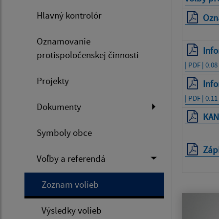
Hlavný kontrolór
Ozn
Oznamovanie
Inf
protispoločenskej činnosti
| PDF | 0.0
Projekty
Info
| PDF | 0.1
Dokumenty
KAN
Symboly obce
Zápi
Voľby a referendá
Zoznam volieb
Výsledky volieb