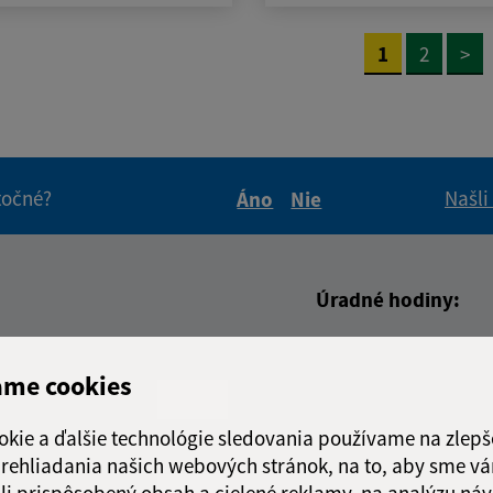
1
2
>
itočné?
Našli
Áno
Nie
Boli tieto informácie pre 
Boli tieto informáci
Úradné hodiny:
Deň
Čas doo
adresa (povinné)
ame cookies
Pondelok:
07:30 - 1
Utorok:
nestránk
okie a ďalšie technológie sledovania používame na zlepš
Streda:
07:30 - 1
 prehliadania našich webových stránok, na to, aby sme v
Štvrtok:
07:30 - 1
li prispôsobený obsah a cielené reklamy, na analýzu náv