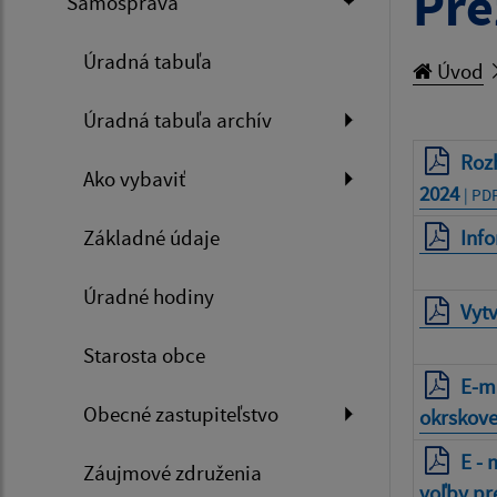
Pre
Samospráva
Úradná tabuľa
Úvod
Úradná tabuľa archív
Rozh
Ako vybaviť
2024
| PDF
Základné údaje
Info
Úradné hodiny
Vytv
Starosta obce
E-m
Obecné zastupiteľstvo
okrskove
E - 
Záujmové združenia
voľby pr