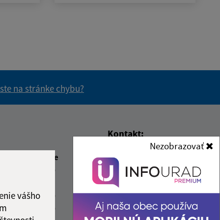
 ste na stránke chybu?
vás užitočné?
e pre vás užitočné?
Kontakt:
Nezobrazovať
Obecný úrad Záhradné
beda
Čas poobede
Tulčícka 271/2
2:00
12:30 - 15:30
082 16 Záhradné
ový deň
enie vášho
2:00
12:30 - 17:00
info@obeczahradne.sk
ám
2:00
12:30 - 15:30
+421 514 557 725
števnosti