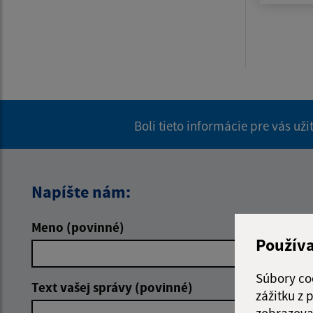
Boli tieto informácie pre vás už
Napíšte nám:
Meno (povinné)
E-mailová 
Použív
Súbory co
Text vašej správy (povinné)
zážitku z
zobrazova