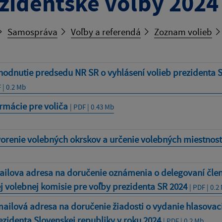
zidentské voľby 2024
Samospráva
Voľby a referendá
Zoznam volieb
odnutie predsedu NR SR o vyhlásení volieb prezidenta S
 | 0.2 Mb
rmácie pre voliča
| PDF | 0.43 Mb
orenie volebných okrskov a určenie volebných miestnos
ailova adresa na doručenie oznámenia o delegovaní čle
j volebnej komisie pre voľby prezidenta SR 2024
| PDF | 0.2
mailová adresa na doručenie žiadosti o vydanie hlasova
ezidenta Slovenskej republiky v roku 2024
| PDF | 0.2 Mb