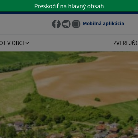
Preskočiť na hlavný obsah
Preskočiť na hlavné menu
Mobilná aplikácia
Obecný rozhlas
OT V OBCI
ZVEREJŇ