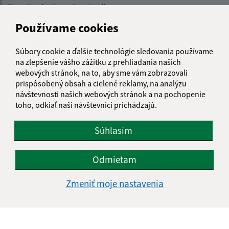
E-mailová adresa (povinné)
Používame cookies
Text vašej správy (povinné)
Súbory cookie a ďalšie technológie sledovania používame
na zlepšenie vášho zážitku z prehliadania našich
webových stránok, na to, aby sme vám zobrazovali
prispôsobený obsah a cielené reklamy, na analýzu
návštevnosti našich webových stránok a na pochopenie
toho, odkiaľ naši návštevníci prichádzajú.
Súhlasím
Oboznámil som sa so
spracúvaním osobných
údajov
(povinné)
Odmietam
Google reCaptcha Response
Odoslať správu
Zmeniť moje nastavenia
Úradné hodiny: