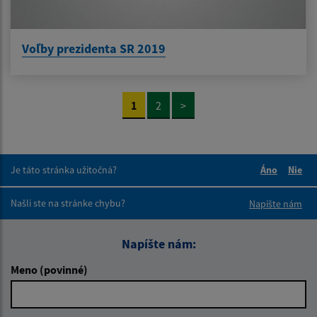
Voľby prezidenta SR 2019
1
2
>
Je táto stránka užitočná?
Áno
Nie
Boli tieto 
Boli 
Našli ste na stránke chybu?
Napíšte nám
Napíšte nám:
Meno (povinné)