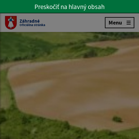
Preskočiť na hlavný obsah
Preskočiť na hlavné menu
Slovenčina
Záhradné
Menu
Oficiálna stránka