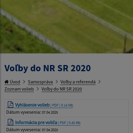
Voľby do NR SR 2020
Úvod
Samospráva
Voľby a referendá
Zoznam volieb
Voľby do NR SR 2020
Vyhlásenie volieb
| PDF | 0.14 Mb
Dátum vyvesenia:
07.04.2025
Informácia pre voliča
| PDF | 0.45 Mb
Dátum vyvesenia:
07.04.2025