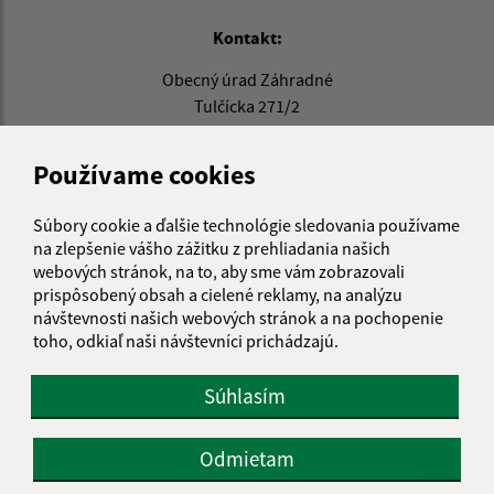
Kontakt:
Obecný úrad Záhradné
Tulčícka 271/2
082 16 Záhradné
Používame cookies
info@obeczahradne.sk
+421 514 557 725
Súbory cookie a ďalšie technológie sledovania používame
IČO: 00328022
na zlepšenie vášho zážitku z prehliadania našich
webových stránok, na to, aby sme vám zobrazovali
prispôsobený obsah a cielené reklamy, na analýzu
návštevnosti našich webových stránok a na pochopenie
toho, odkiaľ naši návštevníci prichádzajú.
Súhlasím
Odmietam