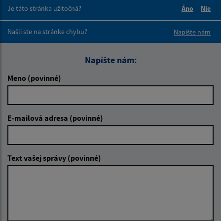
Je táto stránka užitočná?
Áno
Nie
Boli tieto 
Boli 
Našli ste na stránke chybu?
Napíšte nám
Napíšte nám:
Meno (povinné)
E-mailová adresa (povinné)
Text vašej správy (povinné)