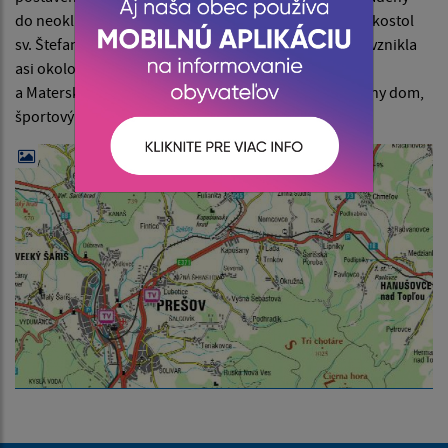
do neoklasicizmu. Druhým kostolom v Záhradnom je kostol
sv. Štefana, prvomučeníka. Prvá škola na území obce vznikla
asi okolo roku 1850. Dnes tu funguje Základná škola
a Materská škola. Obec je splynofikovaná, je tu kultúrny dom,
športový areál, pošta, knižnica.