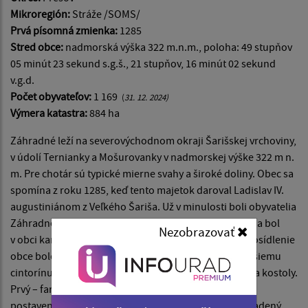
Mikroregión:
Stráže /SOMS/
Prvá písomná zmienka:
1285
Stred obce:
nadmorská výška 322 m.n.m., poloha: 49 stupňov
05 minút 23 sekund s.g.š., 21 stupňov, 16 minút 02 sekund
v.g.d.
Počet obyvateľov:
1 169
(
31. 12. 2024)
Výmera katas
tra:
884 ha
Záhradné leží na severovýchodnom okraji Šarišskej vrchoviny,
v údolí Ternianky a Mošurovanky v nadmorskej výške 322 m n.
m. Pre chotár sú typické mierne svahy a široké doliny. Obec sa
spomína z roku 1285, keď tento majetok daroval Ladislav IV.
augustiniánom z Veľkého Šariša. Už v minulosti boli obyvatelia
Záhradného preslávení ovocinári. Koncom 19. storočia bol
Nezobrazovať
v obci kameňolom, tehelňa, mlyn, liehovar. Pôvodné osídlenie
obce bolo za potokom Mošurovanka, smerom k terajšiemu
cintorínu. Tam bol i starý kostol. Dnes majú veriaci dva kostoly.
Prvý – farský kostol Sedembolestnej Panny Márie, bol
postavený v rokoch 1968-1970. Architektonicky je zaradený