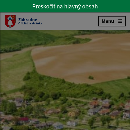
Preskočiť na hlavný obsah
Preskočiť na hlavné menu
Slovenčina
Záhradné
Menu
Oficiálna stránka