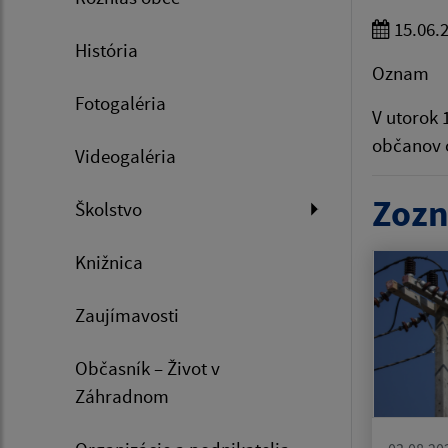
15.06.
História
Oznam
Fotogaléria
V utorok 
občanov o
Videogaléria
Zozn
Školstvo
Knižnica
Zaujímavosti
Občasník – Život v
Záhradnom