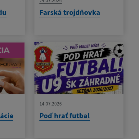
24.07.2026
du
Farská trojdňovka
14.07.2026
kácie
Poď hrať futbal