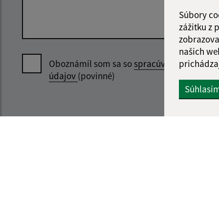
Súbory co
zážitku z
zobrazova
našich we
prichádza
Oboznámil som sa so
spracúvaním osobný
údajov
(povinné)
Súhlasí