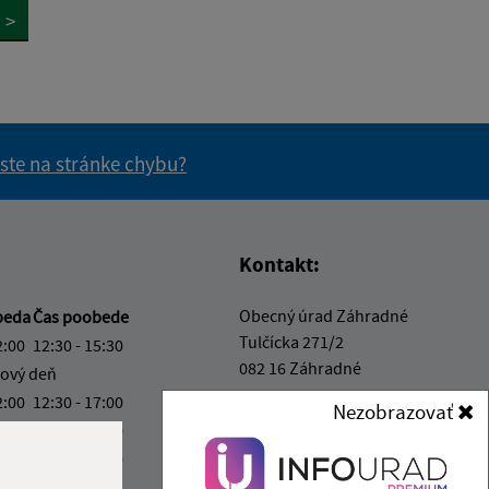
>
 ste na stránke chybu?
vás užitočné?
e pre vás užitočné?
Kontakt:
Obecný úrad Záhradné
beda
Čas poobede
Tulčícka 271/2
2:00
12:30 - 15:30
082 16 Záhradné
ový deň
2:00
12:30 - 17:00
Nezobrazovať
info@obeczahradne.sk
2:00
12:30 - 15:30
+421 514 557 725
2:00
12:30 - 14:00
IČO: 00328022