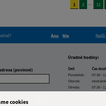
...
1
2
11
itočné?
Našli
Áno
Nie
Boli tieto informácie pre 
Boli tieto informáci
Úradné hodiny:
Deň
Čas doo
adresa (povinné)
Pondelok:
07:30 - 1
Utorok:
nestránk
Streda:
07:30 - 1
Štvrtok:
07:30 - 1
Piatok:
07:30 - 1
ame cookies