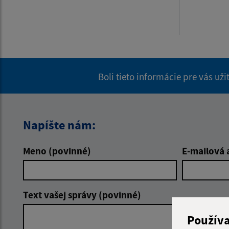
Boli tieto informácie pre vás už
Napíšte nám:
Meno (povinné)
E-mailová 
Text vašej správy (povinné)
Použív