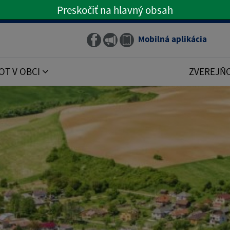
Preskočiť na hlavný obsah
Preskočiť na hlavné menu
Mobilná aplikácia
Obecný rozhlas
OT V OBCI
ZVEREJŇ