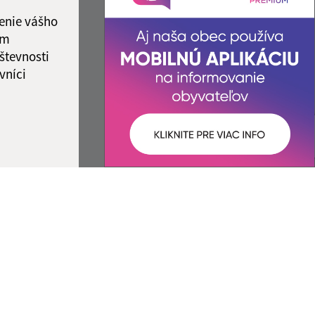
ka:
12:00 - 12:30
enie vášho
ám
števnosti
vníci