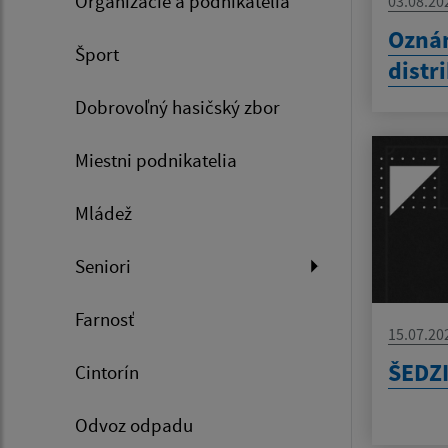
Organizácie a podnikatelia
03.08.20
Oznám
Šport
distr
Dobrovoľný hasičský zbor
Miestni podnikatelia
Mládež
Seniori
Farnosť
15.07.20
ŠEDZ
Cintorín
Odvoz odpadu