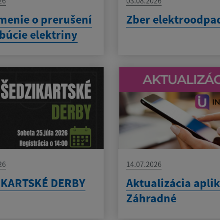
26
03.08.2026
enie o prerušení
Zber elektroodpa
ibúcie elektriny
26
14.07.2026
IKARTSKÉ DERBY
Aktualizácia apli
Záhradné