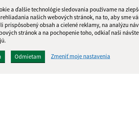
Obedňajšia prestáv
okie a ďalšie technológie sledovania používame na zlepš
 prehliadania našich webových stránok, na to, aby sme v
li prispôsobený obsah a cielené reklamy, na analýzu náv
bových stránok a na pochopenie toho, odkiaľ naši návšte
Google reCaptcha Response
Odoslať
jú.
ch
správu
Zmeniť moje nastavenia
m
Odmietam