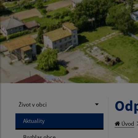
Odp
Život v obci
Aktuality
Úvod
Rozhlas obce