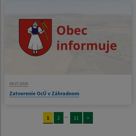
08.07.2026
Zatvorenie OcÚ v Záhradnom
...
1
2
11
>