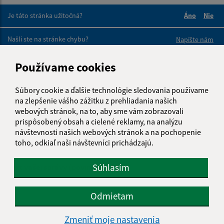
Je táto stránka užitočná?
Áno
Nie
Boli tieto 
Boli 
Našli ste na stránke chybu?
Napíšte nám
Používame cookies
Napíšte nám:
Meno (povinné)
Súbory cookie a ďalšie technológie sledovania používame
na zlepšenie vášho zážitku z prehliadania našich
webových stránok, na to, aby sme vám zobrazovali
prispôsobený obsah a cielené reklamy, na analýzu
E-mailová adresa (povinné)
návštevnosti našich webových stránok a na pochopenie
toho, odkiaľ naši návštevníci prichádzajú.
Súhlasím
Text vašej správy (povinné)
Odmietam
Zmeniť moje nastavenia