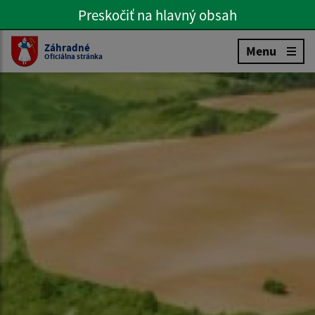
Preskočiť na hlavný obsah
Preskočiť na hlavné menu
Slovenčina
Záhradné
Menu
Oficiálna stránka