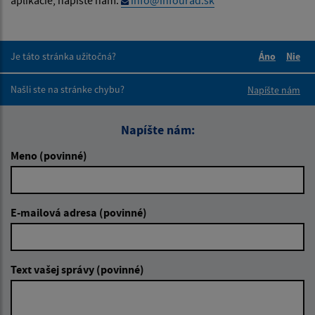
Je táto stránka užitočná?
Áno
Nie
Boli tieto 
Boli 
Našli ste na stránke chybu?
Napíšte nám
Napíšte nám:
Meno (povinné)
E-mailová adresa (povinné)
Text vašej správy (povinné)