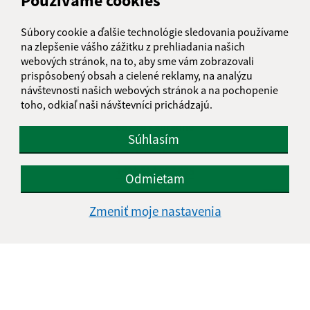
Používame cookies
Obedňajšia prestávka:
12:00 - 12:30
Súbory cookie a ďalšie technológie sledovania používame
na zlepšenie vášho zážitku z prehliadania našich
webových stránok, na to, aby sme vám zobrazovali
Kontakt:
prispôsobený obsah a cielené reklamy, na analýzu
návštevnosti našich webových stránok a na pochopenie
Obecný úrad Záhradné
toho, odkiaľ naši návštevníci prichádzajú.
Tulčícka 271/2
082 16 Záhradné
Súhlasím
info@obeczahradne.sk
+421 514 557 725
Odmietam
IČO: 00328022
Zmeniť moje nastavenia