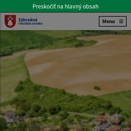
Preskočiť na hlavný obsah
Preskočiť na hlavné menu
Slovenčina
Záhradné
Menu
Oficiálna stránka