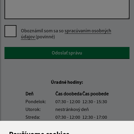
Oboznámil som sa so
spracúvaním osobných
údajov
(povinné)
Google reCaptcha Response
Odoslať správu
Úradné hodiny:
Deň
Čas doobeda
Čas poobede
Pondelok:
07:30 - 12:00
12:30 - 15:30
Utorok:
nestránkový deň
Streda:
07:30 - 12:00
12:30 - 17:00
Štvrtok:
07:30 - 12:00
12:30 - 15:30
Piatok:
07:30 - 12:00
12:30 - 14:00