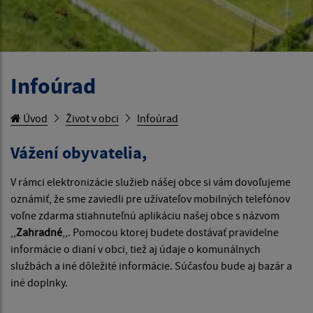
Infoúrad
Úvod
Život v obci
Infoúrad
Vážení obyvatelia,
V rámci elektronizácie služieb nášej obce si vám dovoľujeme
oznámiť, že sme zaviedli pre užívateľov mobilných telefónov
voľne zdarma stiahnuteľnú aplikáciu našej obce s názvom
,,
Zahradné
,,. Pomocou ktorej budete dostávať pravidelne
informácie o dianí v obci, tiež aj údaje o komunálnych
službách a iné dôležité informácie. Súčasťou bude aj bazár a
iné doplnky.