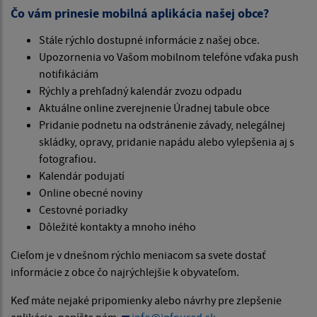
Čo vám prinesie mobilná aplikácia našej obce?
Stále rýchlo dostupné informácie z našej obce.
Upozornenia vo Vašom mobilnom telefóne vďaka push
notifikáciám
Rýchly a prehľadný kalendár zvozu odpadu
Aktuálne online zverejnenie Úradnej tabule obce
Pridanie podnetu na odstránenie závady, nelegálnej
skládky, opravy, pridanie napádu alebo vylepšenia aj s
fotografiou.
Kalendár podujatí
Online obecné noviny
Cestovné poriadky
Dôležité kontakty a mnoho iného
Cieľom je v dnešnom rýchlo meniacom sa svete dostať
informácie z obce čo najrýchlejšie k obyvateľom.
Keď máte nejaké pripomienky alebo návrhy pre zlepšenie
aplikácie, napíšte nám.
info@infourad.sk