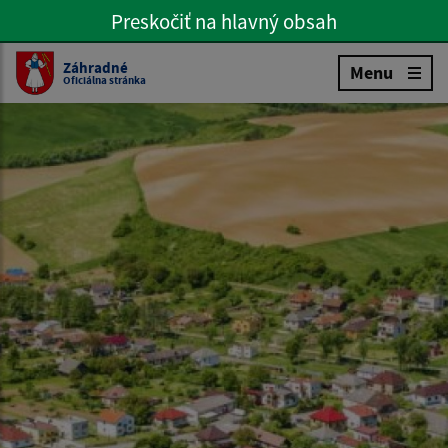
Preskočiť na hlavný obsah
Preskočiť na hlavné menu
Slovenčina
Záhradné
Menu
Oficiálna stránka