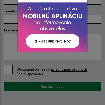
E-mailová adresa (povinné)
Text vašej správy (povinné)
Oboznámil som sa so
spracúvaním osobných
údajov
(povinné)
Google reCaptcha Response
Odoslať správu