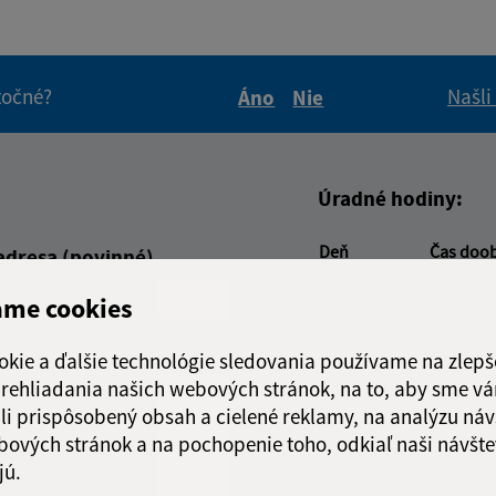
itočné?
Našli
Áno
Nie
Boli tieto informácie pre 
Boli tieto informáci
Úradné hodiny:
Deň
Čas doo
adresa (povinné)
Pondelok:
07:30 - 1
ame cookies
Utorok:
nestránk
Streda:
07:30 - 1
okie a ďalšie technológie sledovania používame na zlepš
Štvrtok:
07:30 - 1
 prehliadania našich webových stránok, na to, aby sme v
Piatok:
07:30 - 1
li prispôsobený obsah a cielené reklamy, na analýzu náv
Obedňajšia prestáv
bových stránok a na pochopenie toho, odkiaľ naši návšte
jú.