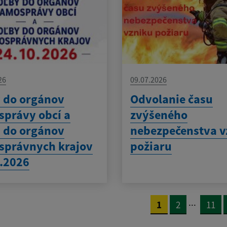
26
09.07.2026
 do orgánov
Odvolanie času
právy obcí a
zvýšeného
 do orgánov
nebezpečenstva v
správnych krajov
požiaru
.2026
...
1
2
11