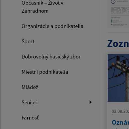
Občasník – Život v
Záhradnom
Organizácie a podnikatelia
Zozn
Šport
Dobrovoľný hasičský zbor
Miestni podnikatelia
Mládež
Seniori
03.08.20
Farnosť
Oznám