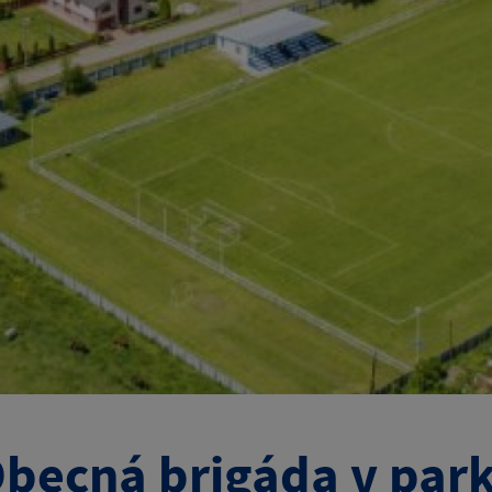
Obecná brigáda v par