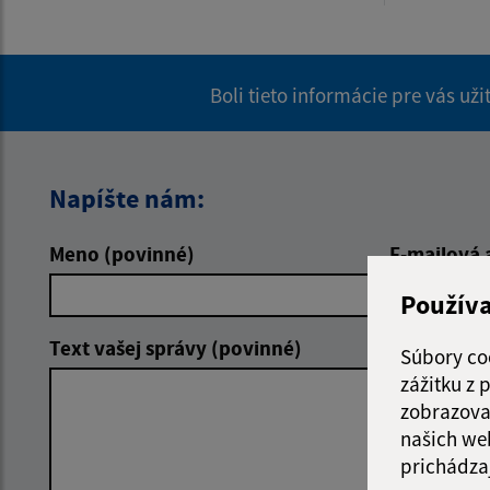
Boli tieto informácie pre vás už
Napíšte nám:
Meno (povinné)
E-mailová 
Použív
Text vašej správy (povinné)
Súbory co
zážitku z
zobrazova
našich we
prichádza