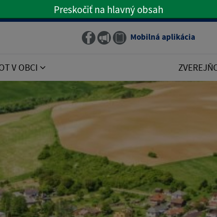
Preskočiť na hlavný obsah
Preskočiť na hlavné menu
Mobilná aplikácia
Obecný rozhlas
OT V OBCI
ZVEREJŇ