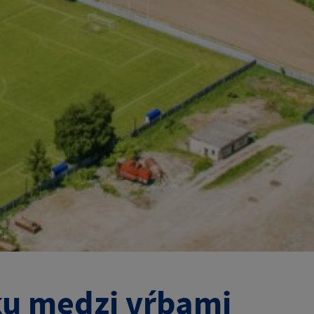
ku medzi vŕbami