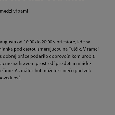
 medzi vŕbami
ugusta od 16:00 do 20:00 v priestore, kde sa
ianka pod cestou smerujúcou na Tulčík. V rámci
s dobrej práce podarilo dobrovoľníkom urobiť.
cujeme na hravom prostredí pre deti a mládež.
zpečíme. Ak máte chuť môžete si niečo pod zub
dpovednosť.