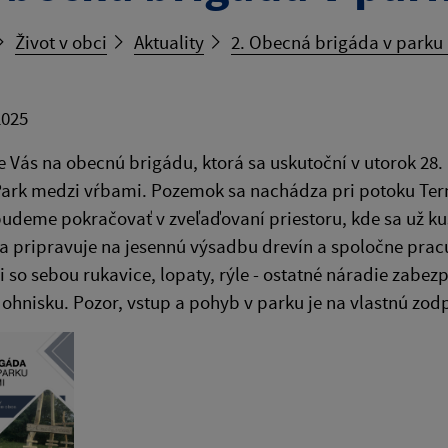
Život v obci
Aktuality
2. Obecná brigáda v parku
2025
Vás na obecnú brigádu, ktorá sa uskutoční v utorok 28. a
ark medzi vŕbami. Pozemok sa nachádza pri potoku Tern
udeme pokračovať v zveľaďovaní priestoru, kde sa už ku
sa pripravuje na jesennú výsadbu drevín a spoločne pra
i so sebou rukavice, lopaty, rýle - ostatné náradie zabe
 ohnisku. Pozor, vstup a pohyb v parku je na vlastnú zo