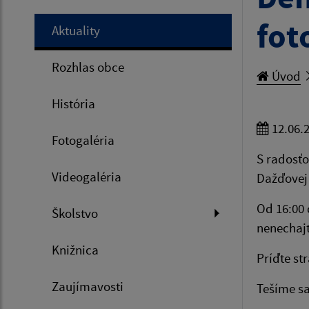
fot
Aktuality
Rozhlas obce
Úvod
História
12.06.
Fotogaléria
S radosťo
Videogaléria
Dažďovej 
Od 16:00 
Školstvo
nenechajt
Knižnica
Príďte st
Zaujímavosti
Tešíme sa