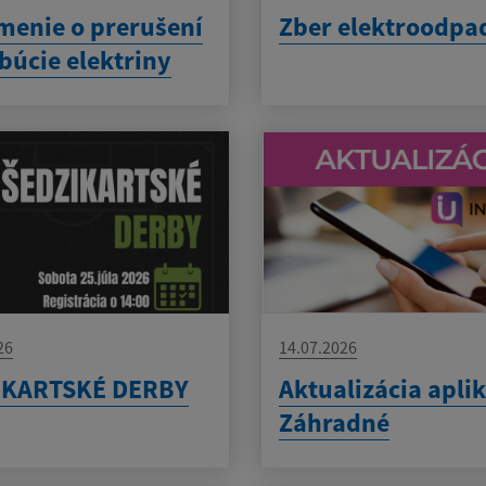
enie o prerušení
Zber elektroodpa
ibúcie elektriny
26
14.07.2026
IKARTSKÉ DERBY
Aktualizácia apli
Záhradné