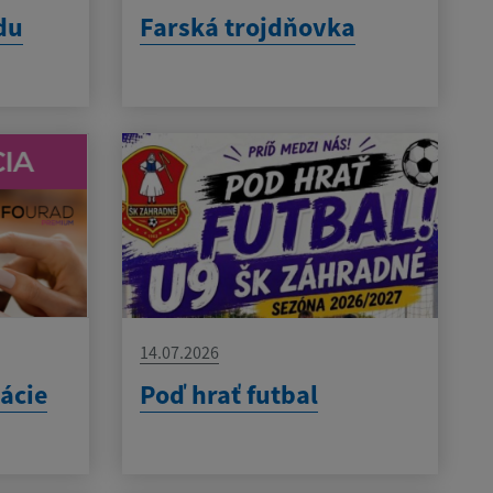
du
Farská trojdňovka
14.07.2026
kácie
Poď hrať futbal