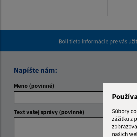
Boli tieto informácie pre vás už
Napíšte nám:
Meno (povinné)
E-mailová 
Použív
Súbory co
Text vašej správy (povinné)
zážitku z
zobrazova
našich we