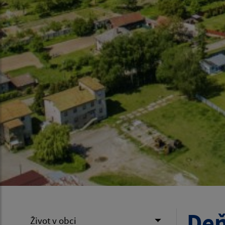
Deň
Život v obci