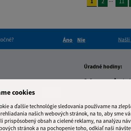
1
2
11
itočné?
Našli
Áno
Nie
Boli tieto informácie pre 
Boli tieto informáci
Úradné hodiny:
Deň
Čas doo
adresa (povinné)
Pondelok:
07:30 - 1
ame cookies
Utorok:
nestránk
Streda:
07:30 - 1
okie a ďalšie technológie sledovania používame na zlepš
Štvrtok:
07:30 - 1
 prehliadania našich webových stránok, na to, aby sme v
Piatok:
07:30 - 1
li prispôsobený obsah a cielené reklamy, na analýzu náv
bových stránok a na pochopenie toho, odkiaľ naši návšte
Obedňajšia prestáv