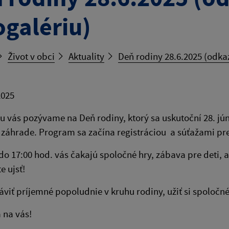
ogalériu)
Život v obci
Aktuality
Deň rodiny 28.6.2025 (odkaz
2025
u vás pozývame na Deň rodiny, ktorý sa uskutoční 28. jú
záhrade. Program sa začína registráciou a súťažami pre 
do 17:00 hod. vás čakajú spoločné hry, zábava pre deti, 
e ujsť!
ráviť príjemné popoludnie v kruhu rodiny, užiť si spoloč
 na vás!