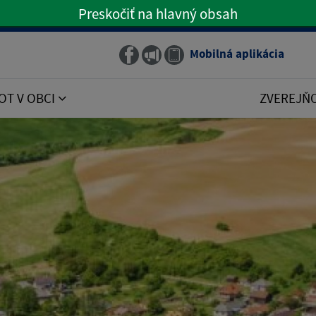
Preskočiť na hlavný obsah
Preskočiť na hlavné menu
Mobilná aplikácia
Obecný rozhlas
OT V OBCI
ZVEREJŇ