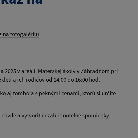
 na fotogalériu)
na 2025 v areáli Materskej školy v Záhradnom pri
deti a ich rodičov od 14:00 do 16:00 hod.
ako aj tombola s peknými cenami, ktorú si určite
né chvíle a vytvoriť nezabudnuteľné spomienky.