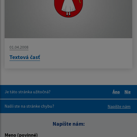
01.04.2008
Textová časť
Je táto stránka užitočná?
Áno
Nie
Boli tieto 
Boli 
Našli ste na stránke chybu?
Napíšte nám
Napíšte nám:
Meno (povinné)