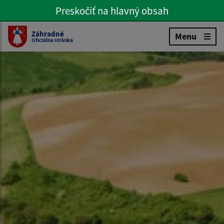
Preskočiť na hlavný obsah
Preskočiť na hlavné menu
Slovenčina
Záhradné
Menu
Oficiálna stránka