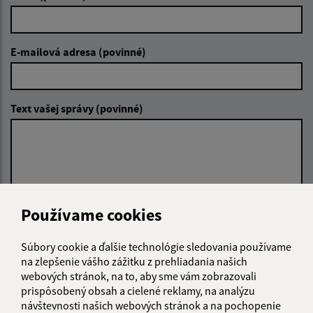
E-mailová adresa (povinné)
Text vašej správy (povinné)
Používame cookies
Oboznámil som sa so
spracúvaním osobných
údajov
(povinné)
Súbory cookie a ďalšie technológie sledovania používame
na zlepšenie vášho zážitku z prehliadania našich
Google reCaptcha Response
webových stránok, na to, aby sme vám zobrazovali
Odoslať správu
prispôsobený obsah a cielené reklamy, na analýzu
návštevnosti našich webových stránok a na pochopenie