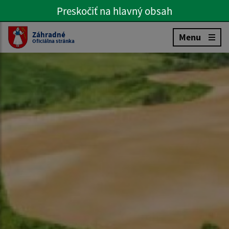
Preskočiť na hlavný obsah
Preskočiť na hlavné menu
Slovenčina
Záhradné
Menu
Oficiálna stránka