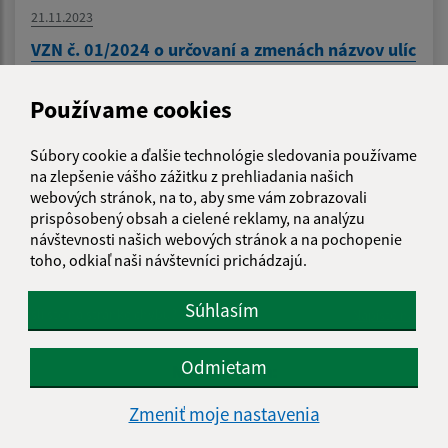
21.11.2023
VZN č. 01/2024 o určovaní a zmenách názvov ulíc
a verejných priestranstiev na území obce
Záhradné
Používame cookies
Súbory cookie a ďalšie technológie sledovania používame
1
2
3
4
>
na zlepšenie vášho zážitku z prehliadania našich
webových stránok, na to, aby sme vám zobrazovali
prispôsobený obsah a cielené reklamy, na analýzu
návštevnosti našich webových stránok a na pochopenie
toho, odkiaľ naši návštevníci prichádzajú.
Je táto stránka užitočná?
Áno
Nie
Boli tieto 
Boli 
Súhlasím
Našli ste na stránke chybu?
Napíšte nám
Odmietam
Napíšte nám:
Meno (povinné)
Zmeniť moje nastavenia