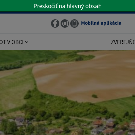
Preskočiť na hlavný obsah
Preskočiť na hlavné menu
Mobilná aplikácia
Obecný rozhlas
OT V OBCI
ZVEREJŇ