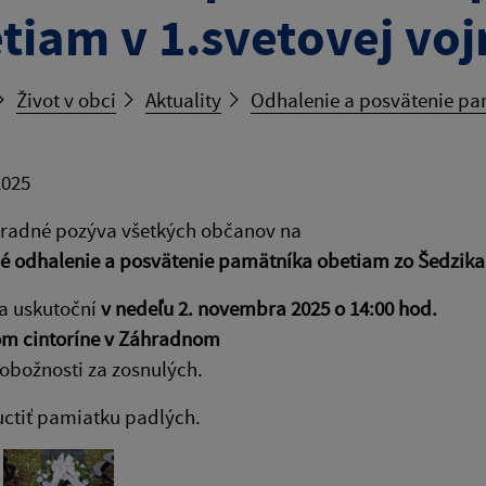
tiam v 1.svetovej voj
Život v obci
Aktuality
Odhalenie a posvätenie pam
2025
radné pozýva všetkých občanov na
é odhalenie a posvätenie pamätníka obetiam zo Šedzikart
sa uskutoční
v nedeľu 2. novembra 2025 o 14:00 hod.
m cintoríne v Záhradnom
obožnosti za zosnulých.
 uctiť pamiatku padlých.