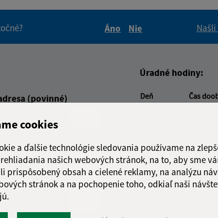
itočné?
Našli
Áno
Nie
Boli tieto informácie pre 
Boli tieto informáci
Úradné hodiny:
Deň
Čas doo
adresa (povinné)
Pondelok:
07:30 - 1
Utorok:
nestránk
ame cookies
Streda:
07:30 - 1
okie a ďalšie technológie sledovania používame na zlepš
Štvrtok:
07:30 - 1
 prehliadania našich webových stránok, na to, aby sme v
Piatok:
07:30 - 1
li prispôsobený obsah a cielené reklamy, na analýzu náv
Obedňajšia prestáv
bových stránok a na pochopenie toho, odkiaľ naši návšte
jú.