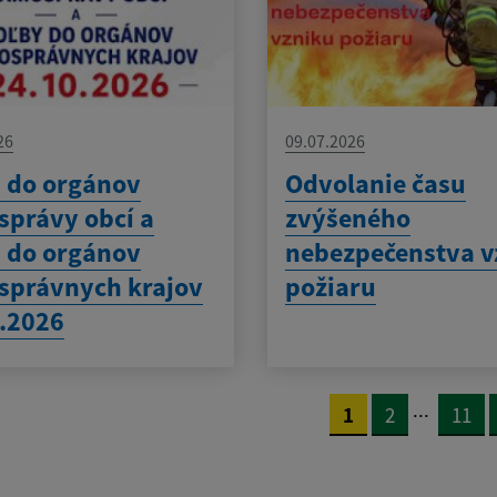
26
09.07.2026
 do orgánov
Odvolanie času
právy obcí a
zvýšeného
 do orgánov
nebezpečenstva v
správnych krajov
požiaru
.2026
...
1
2
11