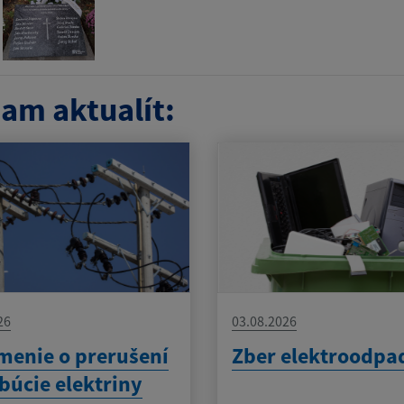
am aktualít:
26
03.08.2026
enie o prerušení
Zber elektroodpa
ibúcie elektriny