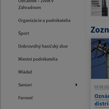
Občasník – Život v
Záhradnom
Organizácie a podnikatelia
Zozn
Šport
Dobrovoľný hasičský zbor
Miestni podnikatelia
Mládež
Seniori
03.08.20
Oznám
Farnosť
distr