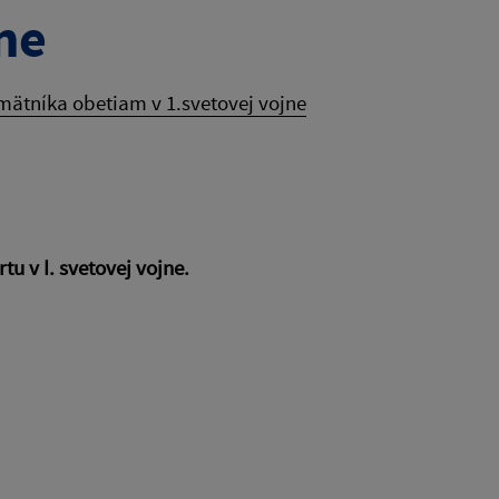
ne
ätníka obetiam v 1.svetovej vojne
u v I. svetovej vojne.