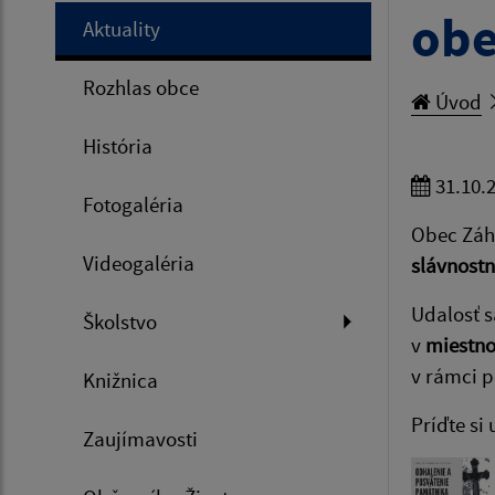
obe
Aktuality
Rozhlas obce
Úvod
História
31.10.
Fotogaléria
Obec Záh
Videogaléria
slávnostn
Udalosť 
Školstvo
v
miestno
v rámci p
Knižnica
Príďte si
Zaujímavosti