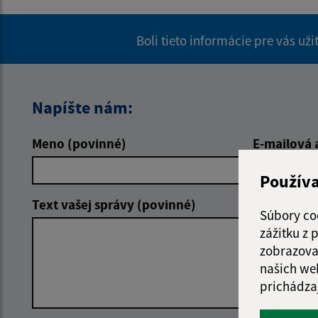
Boli tieto informácie pre vás už
Napíšte nám:
Meno (povinné)
E-mailová 
Použív
Text vašej správy (povinné)
Súbory co
zážitku z
zobrazova
našich we
prichádza