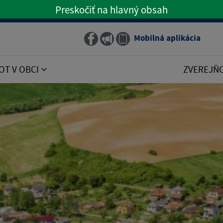
Preskočiť na hlavný obsah
Preskočiť na hlavné menu
Mobilná aplikácia
Obecný rozhlas
OT V OBCI
ZVEREJŇ