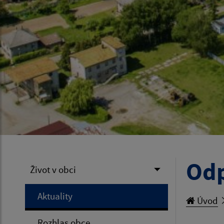
Odp
Život v obci
Aktuality
Úvod
Rozhlas obce