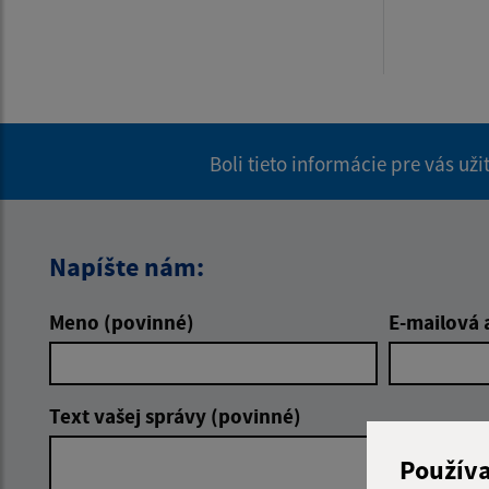
Boli tieto informácie pre vás už
Napíšte nám:
Meno (povinné)
E-mailová 
Text vašej správy (povinné)
Použív