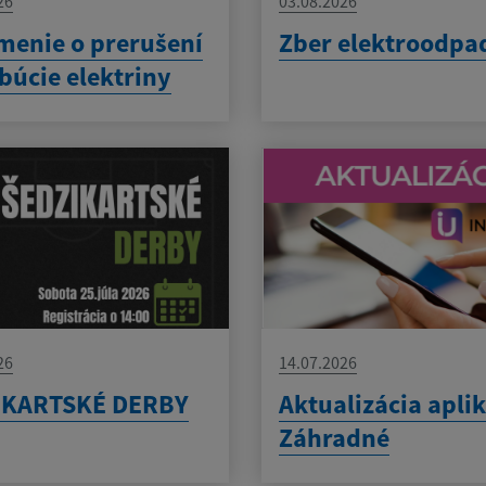
26
03.08.2026
enie o prerušení
Zber elektroodpa
ibúcie elektriny
26
14.07.2026
IKARTSKÉ DERBY
Aktualizácia apli
Záhradné