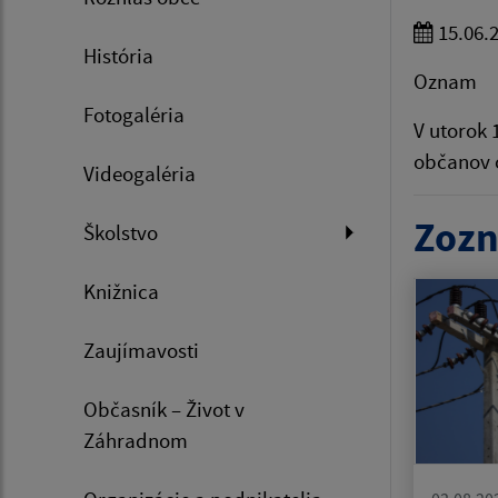
15.06.
História
Oznam
Fotogaléria
V utorok 
občanov o
Videogaléria
Zozn
Školstvo
Knižnica
Zaujímavosti
Občasník – Život v
Záhradnom