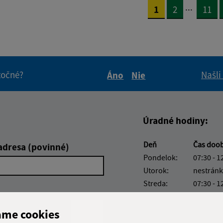
...
1
2
11
itočné?
Našli
Áno
Nie
Boli tieto informácie pre 
Boli tieto informáci
Úradné hodiny:
Deň
Čas doo
adresa (povinné)
Pondelok:
07:30 - 1
Utorok:
nestránk
Streda:
07:30 - 1
Štvrtok:
07:30 - 1
Piatok:
07:30 - 1
ame cookies