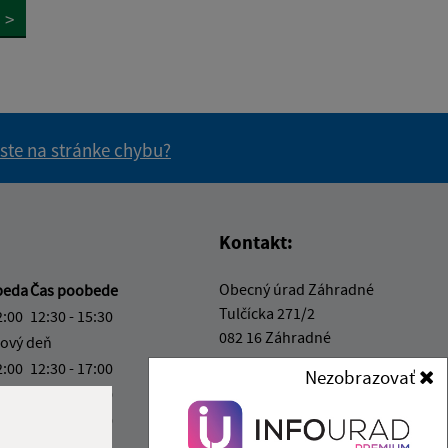
>
 ste na stránke chybu?
vás užitočné?
e pre vás užitočné?
Kontakt:
Obecný úrad Záhradné
beda
Čas poobede
Tulčícka 271/2
2:00
12:30 - 15:30
082 16 Záhradné
ový deň
2:00
12:30 - 17:00
Nezobrazovať
info@obeczahradne.sk
2:00
12:30 - 15:30
+421 514 557 725
2:00
12:30 - 14:00
IČO: 00328022