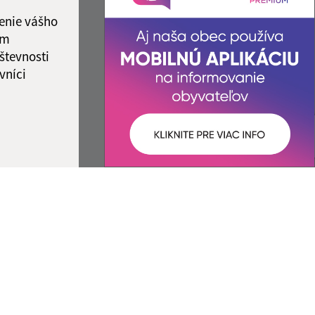
ka:
12:00 - 12:30
enie vášho
ám
števnosti
vníci