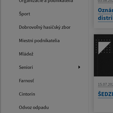
Organizácie a podnikatelia
03.08.20
Oznám
Šport
distr
Dobrovoľný hasičský zbor
Miestni podnikatelia
Mládež
Seniori
Farnosť
15.07.20
ŠEDZ
Cintorín
Odvoz odpadu