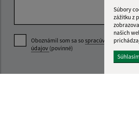
Súbory co
zážitku z
zobrazova
našich we
prichádza
Oboznámil som sa so
spracúvaním osobný
údajov
(povinné)
Súhlasí