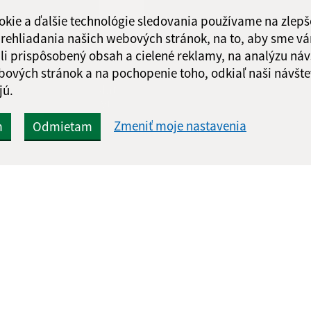
Obedňajšia prestáv
okie a ďalšie technológie sledovania používame na zlepš
 prehliadania našich webových stránok, na to, aby sme v
li prispôsobený obsah a cielené reklamy, na analýzu náv
bových stránok a na pochopenie toho, odkiaľ naši návšte
Google reCaptcha Response
Odoslať
jú.
ch
správu
Zmeniť moje nastavenia
m
Odmietam