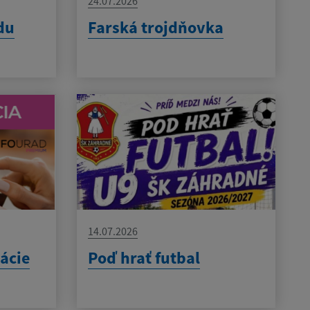
24.07.2026
du
Farská trojdňovka
14.07.2026
kácie
Poď hrať futbal