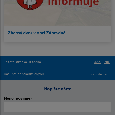
Zberný dvor v obci Záhradné
Je táto stránka užitočná?
Áno
Nie
Boli tieto 
Boli 
Našli ste na stránke chybu?
Napíšte nám
Napíšte nám:
Meno (povinné)