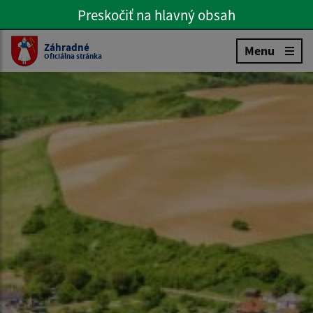
Preskočiť na hlavný obsah
Preskočiť na hlavné menu
Slovenčina
Záhradné
Menu
Oficiálna stránka