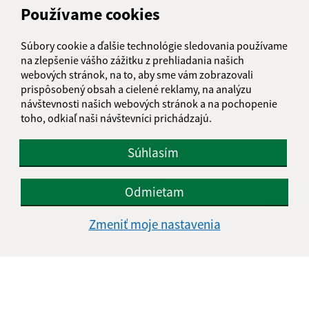
Používame cookies
Deň
Čas doobeda
Čas poobede
Pondelok:
07:30 - 12:00
12:30 - 15:30
Súbory cookie a ďalšie technológie sledovania používame
Utorok:
nestránkový deň
na zlepšenie vášho zážitku z prehliadania našich
Streda:
07:30 - 12:00
12:30 - 17:00
webových stránok, na to, aby sme vám zobrazovali
prispôsobený obsah a cielené reklamy, na analýzu
Štvrtok:
07:30 - 12:00
12:30 - 15:30
návštevnosti našich webových stránok a na pochopenie
Piatok:
07:30 - 12:00
12:30 - 14:00
toho, odkiaľ naši návštevníci prichádzajú.
Obedňajšia prestávka:
12:00 - 12:30
Súhlasím
Kontakt:
Odmietam
Obecný úrad Záhradné
Tulčícka 271/2
Zmeniť moje nastavenia
082 16 Záhradné
info@obeczahradne.sk
+421 514 557 725
IČO: 00328022