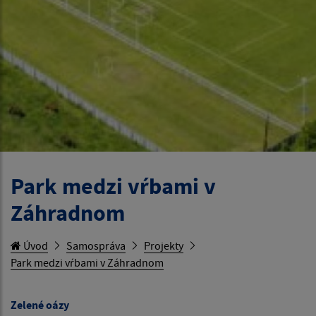
Park medzi vŕbami v
Záhradnom
Úvod
Samospráva
Projekty
Park medzi vŕbami v Záhradnom
Zelené oázy