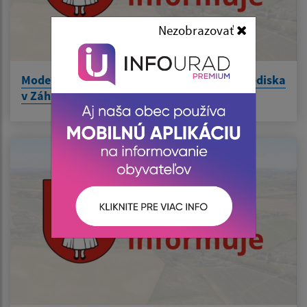
Nezobrazovať
Modernizácia vstupnej haly kultúrneho strediska
v Záhradnom