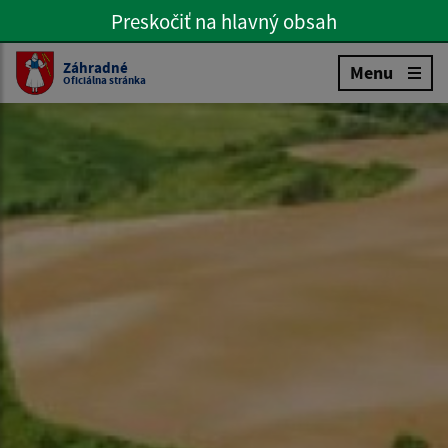
Preskočiť na hlavný obsah
Preskočiť na hlavné menu
Slovenčina
Záhradné
Menu
Oficiálna stránka