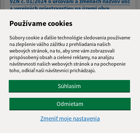
VZN č. 01/2024 o určovaní a zmenách názvov ulíc
a verejných priestranstiev na území obce
Záhradné
Používame cookies
Súbory cookie a ďalšie technológie sledovania používame
1
2
3
4
>
na zlepšenie vášho zážitku z prehliadania našich
webových stránok, na to, aby sme vám zobrazovali
prispôsobený obsah a cielené reklamy, na analýzu
návštevnosti našich webových stránok a na pochopenie
Je táto stránka užitočná?
Áno
Nie
toho, odkiaľ naši návštevníci prichádzajú.
Boli tieto 
Boli 
Našli ste na stránke chybu?
Napíšte nám
Súhlasím
Napíšte nám:
Odmietam
Meno (povinné)
Zmeniť moje nastavenia
E-mailová adresa (povinné)