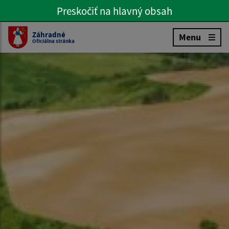
Preskočiť na hlavný obsah
Preskočiť na hlavné menu
Slovenčina
Záhradné
Menu
Oficiálna stránka