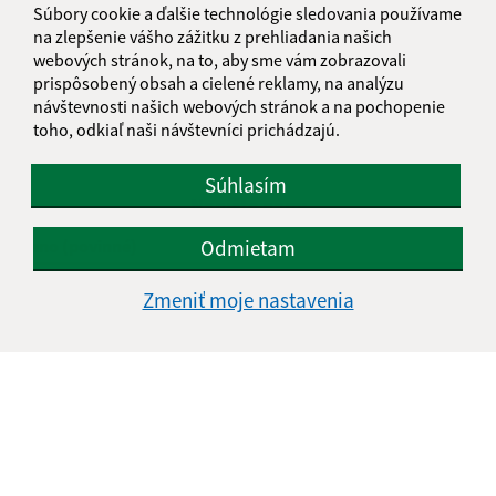
Súbory cookie a ďalšie technológie sledovania používame
na zlepšenie vášho zážitku z prehliadania našich
webových stránok, na to, aby sme vám zobrazovali
prispôsobený obsah a cielené reklamy, na analýzu
Je táto stránka užitočná?
Áno
Nie
návštevnosti našich webových stránok a na pochopenie
Boli tieto 
Boli 
toho, odkiaľ naši návštevníci prichádzajú.
Našli ste na stránke chybu?
Napíšte nám
Súhlasím
Napíšte nám:
Meno (povinné)
Odmietam
Zmeniť moje nastavenia
E-mailová adresa (povinné)
Text vašej správy (povinné)