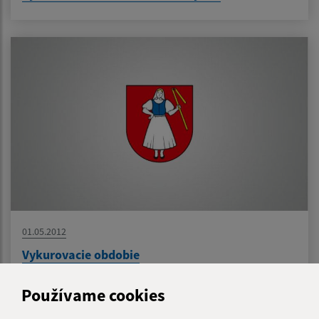
01.05.2012
Vykurovacie obdobie
Používame cookies
1
2
>