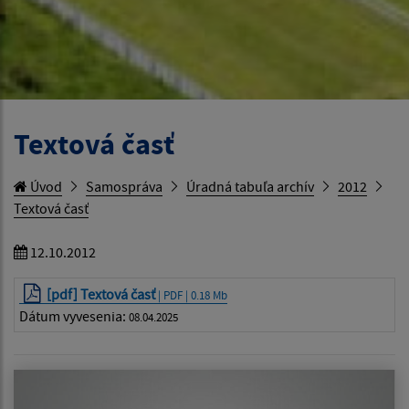
Textová časť
Úvod
Samospráva
Úradná tabuľa archív
2012
Textová časť
12.10.2012
[pdf] Textová časť
| PDF | 0.18 Mb
Dátum vyvesenia:
08.04.2025