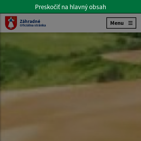
Preskočiť na hlavný obsah
Preskočiť na hlavné menu
Slovenčina
Záhradné
Menu
Oficiálna stránka