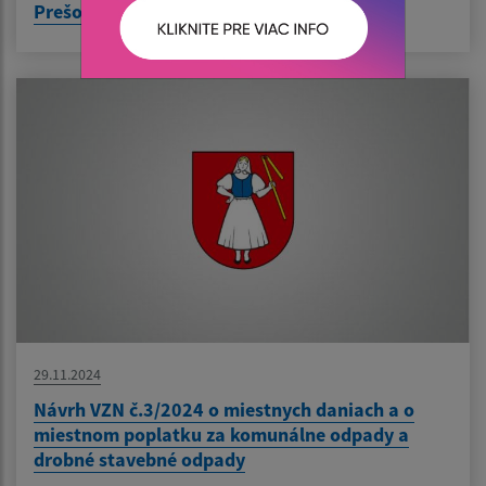
Prešov
29.11.2024
Návrh VZN č.3/2024 o miestnych daniach a o
miestnom poplatku za komunálne odpady a
drobné stavebné odpady