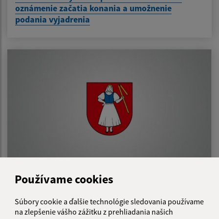
oznámenie začatia konania a umožnenie
podania vyjadrenia
Používame cookies
14.06.2024
Verejná vyhláška - Stavebné povolenie -
Súbory cookie a ďalšie technológie sledovania používame
Záhradné, chodník pre peších pri ceste III/3431
na zlepšenie vášho zážitku z prehliadania našich