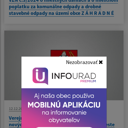
poplatku za komunálne odpady a drobné
stavebné odpady na území obce Z Á H R A D N É
Nezobrazovať
12.12.2024
Verejná vyhláška - Rozhodnutie - Výstavba
nových trolejbusových tratí a meniarní v meste