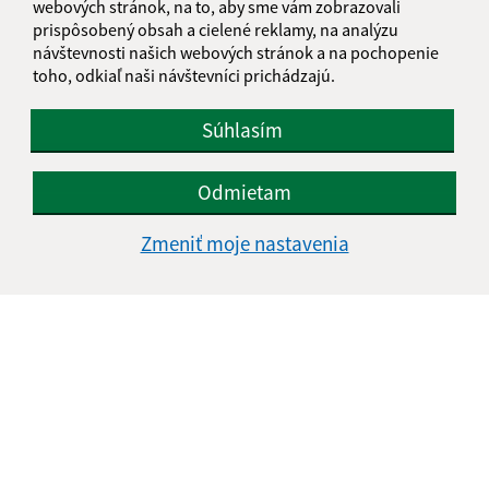
webových stránok, na to, aby sme vám zobrazovali
prispôsobený obsah a cielené reklamy, na analýzu
návštevnosti našich webových stránok a na pochopenie
1
2
>
toho, odkiaľ naši návštevníci prichádzajú.
Súhlasím
Je táto stránka užitočná?
Áno
Nie
Boli tieto 
Boli 
Odmietam
Našli ste na stránke chybu?
Napíšte nám
Zmeniť moje nastavenia
Napíšte nám:
Meno (povinné)
E-mailová adresa (povinné)