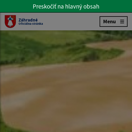
Preskočiť na hlavný obsah
Preskočiť na hlavné menu
Slovenčina
Záhradné
Menu
Oficiálna stránka