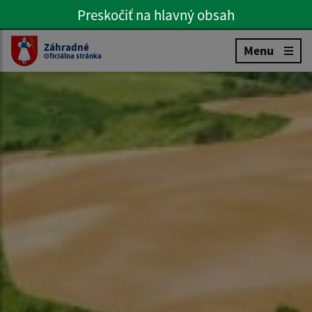
Preskočiť na hlavný obsah
Preskočiť na hlavné menu
Slovenčina
Záhradné
Menu
Oficiálna stránka