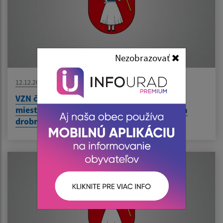
Nezobrazovať
12.12.2019
VZN č.01/2020 o miestnych daniach a o
miestnom poplatku za komunálne odpady a
drobné stavebné odpady