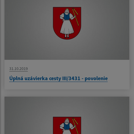
31.10.2019
Úplná uzávierka cesty III/3431 - povolenie