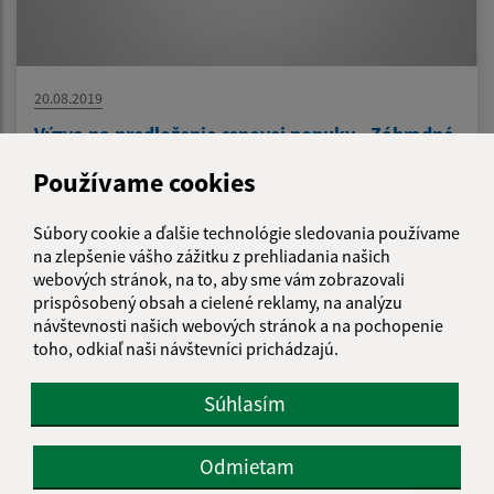
20.08.2019
Výzva na predloženie cenovej ponuky - Záhradné
- rekonštrukcia miestnej komunikácie ul.
Používame cookies
Družstevná a Spodná
Súbory cookie a ďalšie technológie sledovania používame
na zlepšenie vášho zážitku z prehliadania našich
1
2
>
webových stránok, na to, aby sme vám zobrazovali
prispôsobený obsah a cielené reklamy, na analýzu
návštevnosti našich webových stránok a na pochopenie
toho, odkiaľ naši návštevníci prichádzajú.
Je táto stránka užitočná?
Áno
Nie
Boli tieto 
Boli 
Súhlasím
Našli ste na stránke chybu?
Napíšte nám
Odmietam
Napíšte nám: