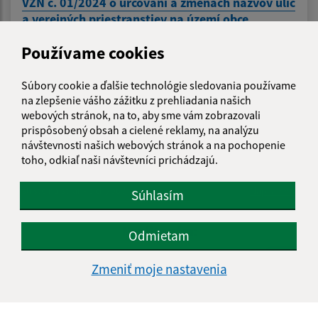
VZN č. 01/2024 o určovaní a zmenách názvov ulíc
a verejných priestranstiev na území obce
Záhradné
Používame cookies
Súbory cookie a ďalšie technológie sledovania používame
1
2
3
4
>
na zlepšenie vášho zážitku z prehliadania našich
webových stránok, na to, aby sme vám zobrazovali
prispôsobený obsah a cielené reklamy, na analýzu
návštevnosti našich webových stránok a na pochopenie
Je táto stránka užitočná?
Áno
Nie
toho, odkiaľ naši návštevníci prichádzajú.
Boli tieto 
Boli 
Našli ste na stránke chybu?
Napíšte nám
Súhlasím
Napíšte nám:
Odmietam
Meno (povinné)
Zmeniť moje nastavenia
E-mailová adresa (povinné)