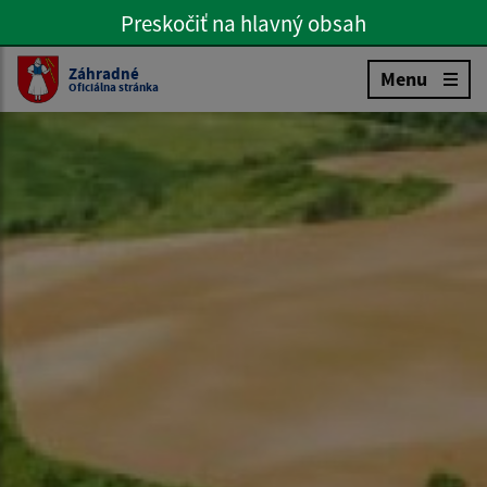
Preskočiť na hlavný obsah
Preskočiť na hlavné menu
Slovenčina
Záhradné
Menu
Oficiálna stránka