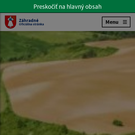
Preskočiť na hlavný obsah
Preskočiť na hlavné menu
Slovenčina
Záhradné
Menu
Oficiálna stránka