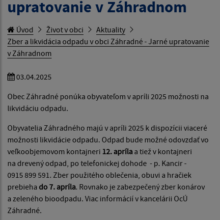
upratovanie v Záhradnom
Úvod
Život v obci
Aktuality
Zber a likvidácia odpadu v obci Záhradné - Jarné upratovanie
v Záhradnom
03.04.2025
Obec Záhradné ponúka obyvateľom v apríli 2025 možnosti na
likvidáciu odpadu.
Obyvatelia Záhradného majú v apríli 2025 k dispozícii viaceré
možnosti likvidácie odpadu. Odpad bude možné odovzdať vo
veľkoobjemovom kontajneri
12. apríla
a tiež v kontajneri
na drevený odpad, po telefonickej dohode - p. Kancir -
0915 899 591. Zber použitého oblečenia, obuvi a hračiek
prebieha
do 7. apríla
. Rovnako je zabezpečený zber konárov
a zeleného bioodpadu. Viac informácií v kancelárii OcÚ
Záhradné.