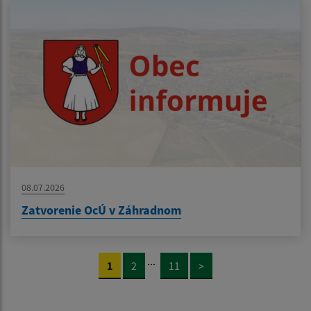
08.07.2026
Zatvorenie OcÚ v Záhradnom
...
1
2
11
>