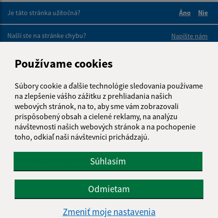
Je táto stránka užitočná?
Áno
Nie
Boli tieto 
Boli 
Našli ste na stránke chybu?
Napíšte nám
Používame cookies
Napíšte nám:
Meno (povinné)
Súbory cookie a ďalšie technológie sledovania používame
na zlepšenie vášho zážitku z prehliadania našich
webových stránok, na to, aby sme vám zobrazovali
prispôsobený obsah a cielené reklamy, na analýzu
E-mailová adresa (povinné)
návštevnosti našich webových stránok a na pochopenie
toho, odkiaľ naši návštevníci prichádzajú.
Text vašej správy (povinné)
Súhlasím
Odmietam
Zmeniť moje nastavenia