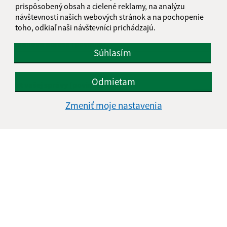
Meno (povinné)
prispôsobený obsah a cielené reklamy, na analýzu
návštevnosti našich webových stránok a na pochopenie
toho, odkiaľ naši návštevníci prichádzajú.
E-mailová adresa (povinné)
Súhlasím
Odmietam
Text vašej správy (povinné)
Zmeniť moje nastavenia
Oboznámil som sa so
spracúvaním osobných
údajov
(povinné)
Google reCaptcha Response
Odoslať správu