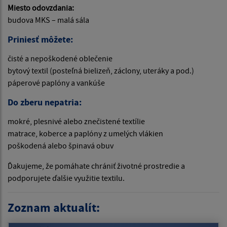
Miesto odovzdania:
budova MKS – malá sála
Priniesť môžete:
čisté a nepoškodené oblečenie
bytový textil (posteľná bielizeň, záclony, uteráky a pod.)
páperové paplóny a vankúše
Do zberu nepatria:
mokré, plesnivé alebo znečistené textílie
matrace, koberce a paplóny z umelých vlákien
poškodená alebo špinavá obuv
Ďakujeme, že pomáhate chrániť životné prostredie a
podporujete ďalšie využitie textilu.
Zoznam aktualít: