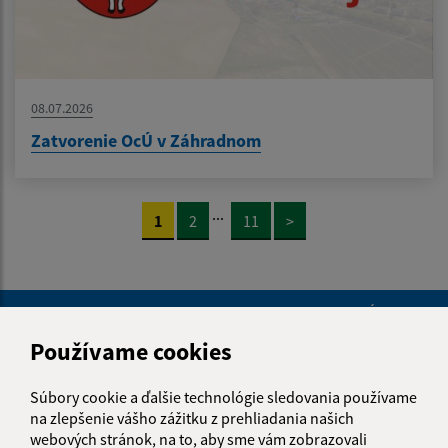
08.07.2026
Zatvorenie OcÚ v Záhradnom
...
1
2
11
>
Je táto stránka užitočná?
Áno
Nie
Boli tieto 
Boli 
Používame cookies
Našli ste na stránke chybu?
Napíšte nám
Súbory cookie a ďalšie technológie sledovania používame
Napíšte nám:
na zlepšenie vášho zážitku z prehliadania našich
webových stránok, na to, aby sme vám zobrazovali