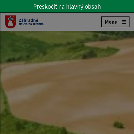
Preskočiť na hlavný obsah
Preskočiť na hlavné menu
Slovenčina
Záhradné
Menu
Oficiálna stránka