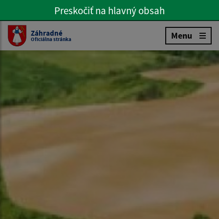
Preskočiť na hlavný obsah
Preskočiť na hlavné menu
Slovenčina
Záhradné
Menu
Oficiálna stránka