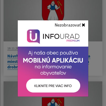
Nezobrazovať
18.11.2021
Návrh VZN č. 01/2022 o miestnych daniach a
miestnom poplatku za komunálne odpady a
drobné stavebné odpady