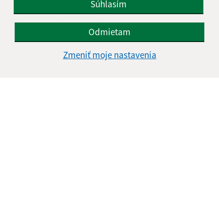
Súhlasím
Text vašej správy (povinné)
Odmietam
Zmeniť moje nastavenia
Oboznámil som sa so
spracúvaním osobných
údajov
(povinné)
Google reCaptcha Response
Odoslať správu
Úradné hodiny:
Deň
Čas doobeda
Čas poobede
Pondelok:
07:30 - 12:00
12:30 - 15:30