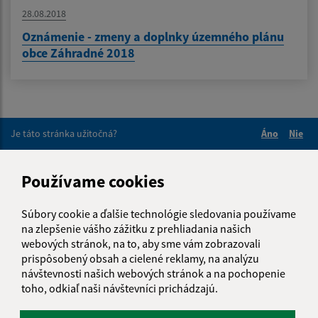
28.08.2018
Oznámenie - zmeny a doplnky územného plánu
obce Záhradné 2018
Je táto stránka užitočná?
Áno
Nie
Boli tieto 
Boli 
Našli ste na stránke chybu?
Napíšte nám
Používame cookies
Napíšte nám:
Súbory cookie a ďalšie technológie sledovania používame
na zlepšenie vášho zážitku z prehliadania našich
Meno (povinné)
webových stránok, na to, aby sme vám zobrazovali
prispôsobený obsah a cielené reklamy, na analýzu
návštevnosti našich webových stránok a na pochopenie
toho, odkiaľ naši návštevníci prichádzajú.
E-mailová adresa (povinné)