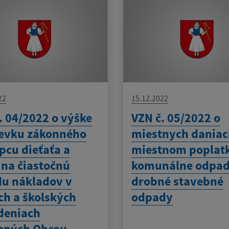
22
15.12.2022
. 04/2022 o výške
VZN č. 05/2022 o
pevku zákonného
miestnych daniac
pcu dieťaťa a
miestnom poplat
 na čiastočnú
komunálne odpad
u nákladov v
drobné stavebné
ch a školských
odpady
deniach
ených Obcou