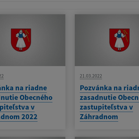
22
21.03.2022
nka na riadne
Pozvánka na riad
dnutie Obecného
zasadnutie Obec
piteľstva v
zastupiteľstva v
adnom 2022
Záhradnom