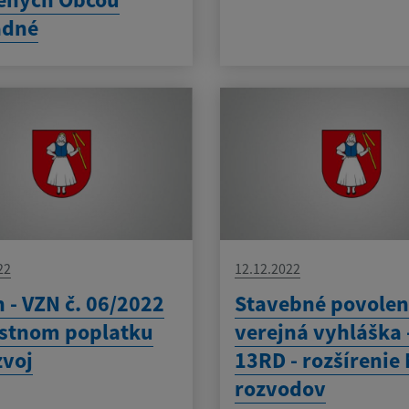
adné
22
12.12.2022
 - VZN č. 06/2022
Stavebné povoleni
stnom poplatku
verejná vyhláška 
zvoj
13RD - rozšírenie
rozvodov