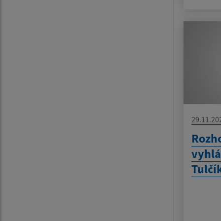
29.11.20
Rozho
vyhlá
Tulčí