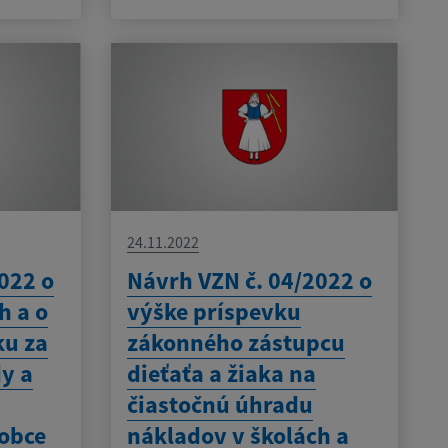
24.11.2022
022 o
Návrh VZN č. 04/2022 o
h a o
výške príspevku
ku za
zákonného zástupcu
y a
dieťaťa a žiaka na
čiastočnú úhradu
obce
nákladov v školách a