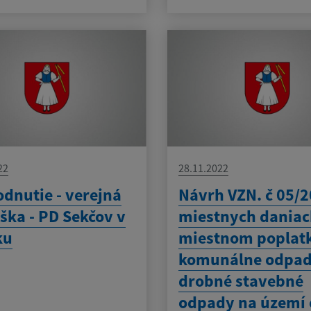
22
28.11.2022
dnutie - verejná
Návrh VZN. č 05/2
ška - PD Sekčov v
miestnych daniac
ku
miestnom poplat
komunálne odpad
drobné stavebné
odpady na území 