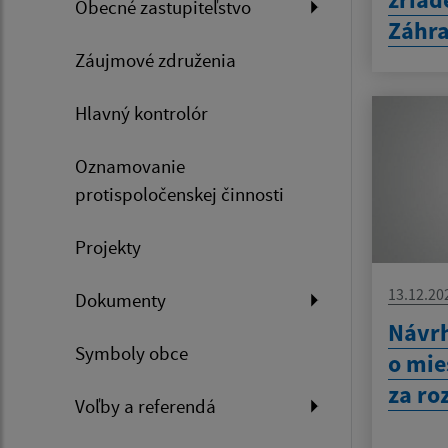
Obecné zastupiteľstvo
Záhr
Záujmové združenia
Hlavný kontrolór
Oznamovanie
protispoločenskej činnosti
Projekty
13.12.20
Dokumenty
Návrh
Symboly obce
o mie
za ro
Voľby a referendá