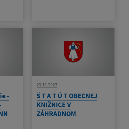
29.11.2022
e -
Š T A T Ú T OBECNEJ
-
KNIŽNICE V
 NN
ZÁHRADNOM