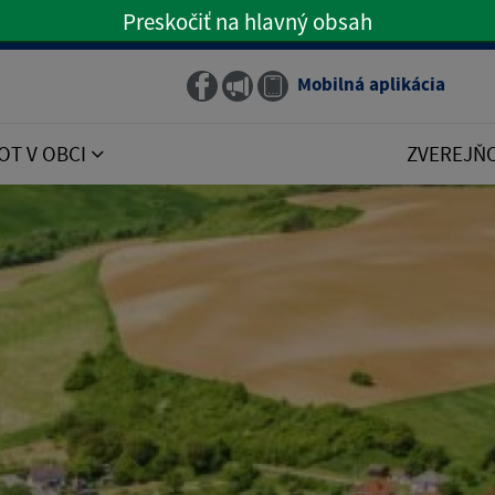
Preskočiť na hlavný obsah
Preskočiť na hlavné menu
Mobilná aplikácia
Obecný rozhlas
OT V OBCI
ZVEREJŇ