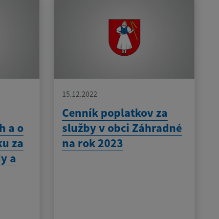
15.12.2022
Cenník poplatkov za
h a o
služby v obci Záhradné
ku za
na rok 2023
y a