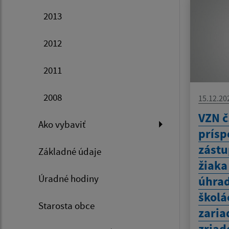
2013
2012
2011
2008
15.12.20
VZN č
Ako vybaviť
prís
zástu
Základné údaje
žiaka
Úradné hodiny
úhrad
školá
Starosta obce
zaria
zriad