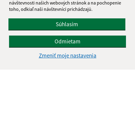
návštevnosti našich webových stránok a na pochopenie
1
2
3
4
>
toho, odkiaľ naši návštevníci prichádzajú.
Súhlasím
Je táto stránka užitočná?
Áno
Nie
Boli tieto 
Boli 
Odmietam
Našli ste na stránke chybu?
Napíšte nám
Zmeniť moje nastavenia
Napíšte nám:
Meno (povinné)
E-mailová adresa (povinné)
Text vašej správy (povinné)