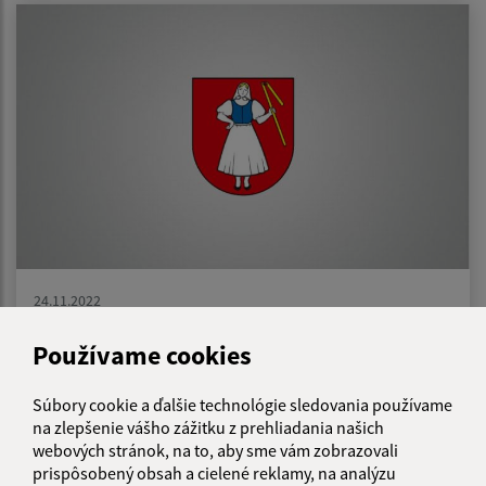
24.11.2022
Návrh VZN č. 04/2022 o výške príspevku
Používame cookies
zákonného zástupcu dieťaťa a žiaka na
čiastočnú úhradu nákladov v školách a školských
Súbory cookie a ďalšie technológie sledovania používame
zariadeniach zriadených Obcou Záhradné
na zlepšenie vášho zážitku z prehliadania našich
webových stránok, na to, aby sme vám zobrazovali
prispôsobený obsah a cielené reklamy, na analýzu