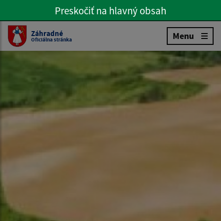
Preskočiť na hlavný obsah
Preskočiť na hlavné menu
Slovenčina
Záhradné
Menu
Oficiálna stránka