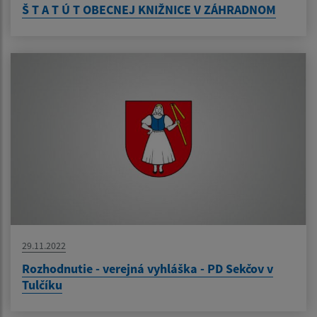
Š T A T Ú T OBECNEJ KNIŽNICE V ZÁHRADNOM
29.11.2022
Rozhodnutie - verejná vyhláška - PD Sekčov v
Tulčíku