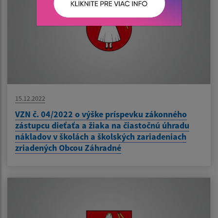
15.12.2022
VZN č. 04/2022 o výške príspevku zákonného
zástupcu dieťaťa a žiaka na čiastočnú úhradu
nákladov v školách a školských zariadeniach
zriadených Obcou Záhradné