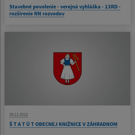
Stavebné povolenie - verejná vyhláška - 13RD -
rozšírenie NN rozvodov
29.11.2022
Š T A T Ú T OBECNEJ KNIŽNICE V ZÁHRADNOM