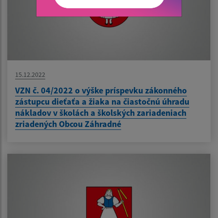
15.12.2022
VZN č. 04/2022 o výške príspevku zákonného
zástupcu dieťaťa a žiaka na čiastočnú úhradu
nákladov v školách a školských zariadeniach
zriadených Obcou Záhradné