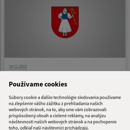
24.11.2022
Návrh VZN č. 04/2022 o výške príspevku
zákonného zástupcu dieťaťa a žiaka na
Používame cookies
čiastočnú úhradu nákladov v školách a školských
zariadeniach zriadených Obcou Záhradné
Súbory cookie a ďalšie technológie sledovania používame
na zlepšenie vášho zážitku z prehliadania našich
webových stránok, na to, aby sme vám zobrazovali
prispôsobený obsah a cielené reklamy, na analýzu
1
2
3
4
>
návštevnosti našich webových stránok a na pochopenie
toho, odkiaľ naši návštevníci prichádzajú.