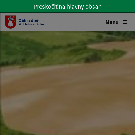
Preskočiť na hlavný obsah
Preskočiť na hlavné menu
Slovenčina
Záhradné
Menu
Oficiálna stránka