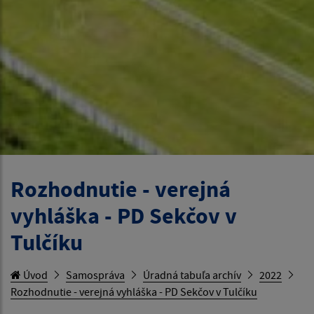
Rozhodnutie - verejná
vyhláška - PD Sekčov v
Tulčíku
Úvod
Samospráva
Úradná tabuľa archív
2022
Rozhodnutie - verejná vyhláška - PD Sekčov v Tulčíku