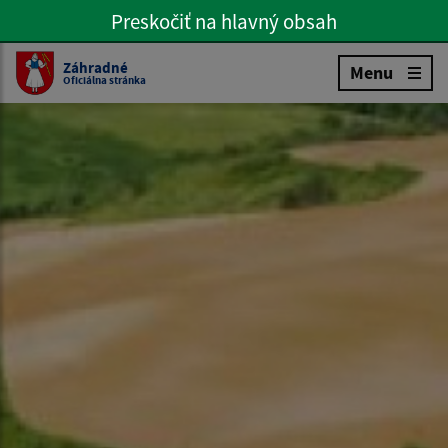
Preskočiť na hlavný obsah
Preskočiť na hlavné menu
Slovenčina
Záhradné
Menu
Oficiálna stránka