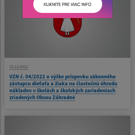
15.12.2022
VZN č. 04/2022 o výške príspevku zákonného
zástupcu dieťaťa a žiaka na čiastočnú úhradu
nákladov v školách a školských zariadeniach
zriadených Obcou Záhradné