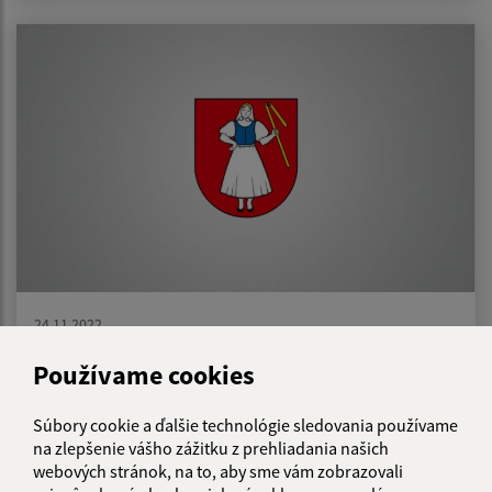
24.11.2022
Návrh VZN č. 04/2022 o výške príspevku
Používame cookies
zákonného zástupcu dieťaťa a žiaka na
čiastočnú úhradu nákladov v školách a školských
Súbory cookie a ďalšie technológie sledovania používame
zariadeniach zriadených Obcou Záhradné
na zlepšenie vášho zážitku z prehliadania našich
webových stránok, na to, aby sme vám zobrazovali