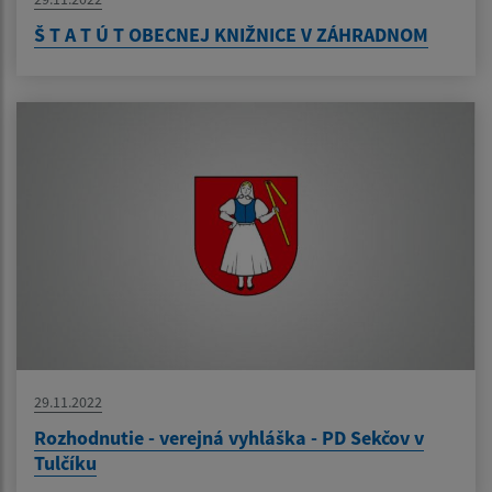
Š T A T Ú T OBECNEJ KNIŽNICE V ZÁHRADNOM
29.11.2022
Rozhodnutie - verejná vyhláška - PD Sekčov v
Tulčíku