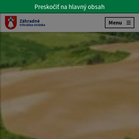
Preskočiť na hlavný obsah
Preskočiť na hlavné menu
Slovenčina
Záhradné
Menu
Oficiálna stránka