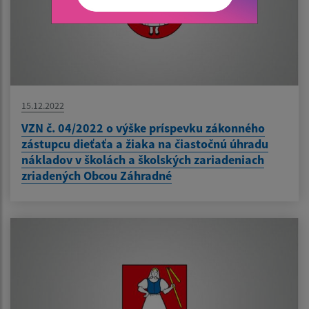
15.12.2022
VZN č. 04/2022 o výške príspevku zákonného
zástupcu dieťaťa a žiaka na čiastočnú úhradu
nákladov v školách a školských zariadeniach
zriadených Obcou Záhradné