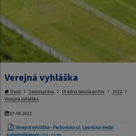
Verejná vyhláška
Úvod
Samospráva
Úradná tabuľa archív
2022
Verejná vyhláška
07.06.2022
Verejná vyhláška - Parkovisko ul. Lesnícka medzi
4 vnútroblokom
| PDF | 0.6 Mb