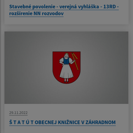
Stavebné povolenie - verejná vyhláška - 13RD -
rozšírenie NN rozvodov
29.11.2022
Š T A T Ú T OBECNEJ KNIŽNICE V ZÁHRADNOM