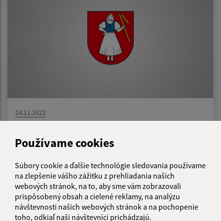
24.11.2022
Návrh VZN č. 04/2022 o výške príspevku
zákonného zástupcu dieťaťa a žiaka na
Používame cookies
čiastočnú úhradu nákladov v školách a školských
zariadeniach zriadených Obcou Záhradné
Súbory cookie a ďalšie technológie sledovania používame
na zlepšenie vášho zážitku z prehliadania našich
webových stránok, na to, aby sme vám zobrazovali
prispôsobený obsah a cielené reklamy, na analýzu
1
2
3
4
>
návštevnosti našich webových stránok a na pochopenie
toho, odkiaľ naši návštevníci prichádzajú.